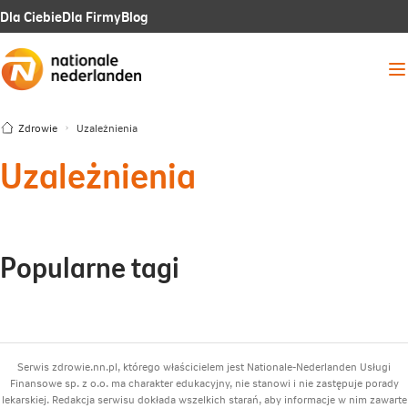
Link
Link
Link
Dla Ciebie
Dla Firmy
Blog
otwiera
otwiera
otwiera
Me
się
się
się
w
w
w
Zdrowie
Uzależnienia
nowej
nowej
nowej
Uzależnienia
karcie
karcie
karcie
Popularne tagi
Serwis zdrowie.nn.pl, którego właścicielem jest Nationale-Nederlanden Usługi
Finansowe sp. z o.o. ma charakter edukacyjny, nie stanowi i nie zastępuje porady
lekarskiej. Redakcja serwisu dokłada wszelkich starań, aby informacje w nim zawarte