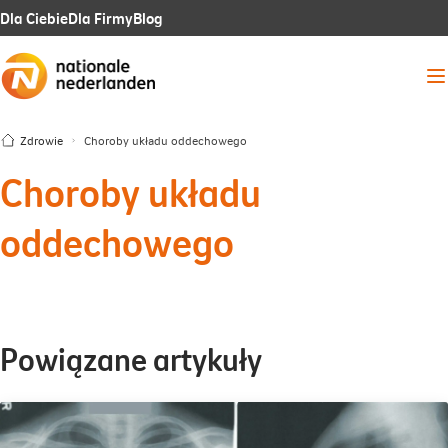
Link
Link
Link
Dla Ciebie
Dla Firmy
Blog
otwiera
otwiera
otwiera
Me
się
się
się
w
w
w
Zdrowie
Choroby układu oddechowego
nowej
nowej
nowej
Choroby układu
karcie
karcie
karcie
oddechowego
Powiązane artykuły