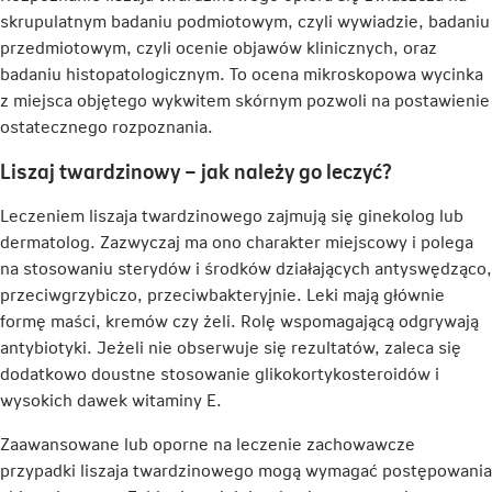
skrupulatnym badaniu podmiotowym, czyli wywiadzie, badaniu
przedmiotowym, czyli ocenie objawów klinicznych, oraz
badaniu histopatologicznym. To ocena mikroskopowa wycinka
z miejsca objętego wykwitem skórnym pozwoli na postawienie
ostatecznego rozpoznania.
Liszaj twardzinowy – jak należy go leczyć?
Leczeniem liszaja twardzinowego zajmują się ginekolog lub
dermatolog. Zazwyczaj ma ono charakter miejscowy i polega
na stosowaniu sterydów i środków działających antyswędząco,
przeciwgrzybiczo, przeciwbakteryjnie. Leki mają głównie
formę maści, kremów czy żeli. Rolę wspomagającą odgrywają
antybiotyki. Jeżeli nie obserwuje się rezultatów, zaleca się
dodatkowo doustne stosowanie glikokortykosteroidów i
wysokich dawek witaminy E.
Zaawansowane lub oporne na leczenie zachowawcze
przypadki liszaja twardzinowego mogą wymagać postępowania