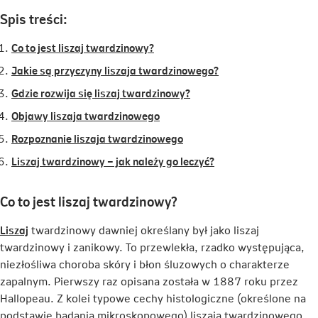
Spis treści:
Co to jest liszaj twardzinowy?
Jakie są przyczyny liszaja twardzinowego?
Gdzie rozwija się liszaj twardzinowy?
Objawy liszaja twardzinowego
Rozpoznanie liszaja twardzinowego
Liszaj twardzinowy – jak należy go leczyć?
Co to jest liszaj twardzinowy?
Link
Liszaj
twardzinowy dawniej określany był jako liszaj
otwiera
twardzinowy i zanikowy. To przewlekła, rzadko występująca,
się
niezłośliwa choroba skóry i błon śluzowych o charakterze
w
zapalnym. Pierwszy raz opisana została w 1887 roku przez
nowej
Hallopeau. Z kolei typowe cechy histologiczne (określone na
karcie
podstawie badania mikroskopowego) liszaja twardzinowego