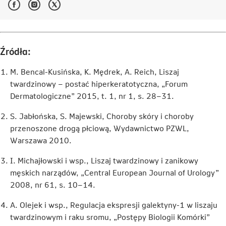
Facebook
Instagram
Twitter
-
-
-
Link
Link
Link
otwiera
otwiera
otwiera
się
się
się
w
w
w
Źródła:
nowej
nowej
nowej
karcie
karcie
karcie
M. Bencal-Kusińska, K. Mędrek, A. Reich, Liszaj
twardzinowy – postać hiperkeratotyczna, „Forum
Dermatologiczne” 2015, t. 1, nr 1, s. 28–31.
S. Jabłońska, S. Majewski, Choroby skóry i choroby
przenoszone drogą płciową, Wydawnictwo PZWL,
Warszawa 2010.
I. Michajłowski i wsp., Liszaj twardzinowy i zanikowy
męskich narządów, „Central European Journal of Urology”
2008, nr 61, s. 10–14.
A. Olejek i wsp., Regulacja ekspresji galektyny-1 w liszaju
twardzinowym i raku sromu, „Postępy Biologii Komórki”