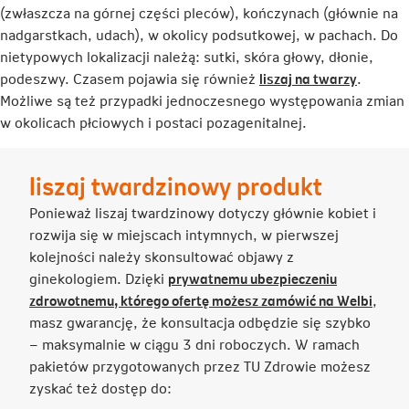
(zwłaszcza na górnej części pleców), kończynach (głównie na
nadgarstkach, udach), w okolicy podsutkowej, w pachach. Do
nietypowych lokalizacji należą: sutki, skóra głowy, dłonie,
Link
podeszwy. Czasem pojawia się również
liszaj na twarzy
.
otwiera
Możliwe są też przypadki jednoczesnego występowania zmian
się
w okolicach płciowych i postaci pozagenitalnej.
w
nowej
liszaj twardzinowy produkt
karcie
Ponieważ liszaj twardzinowy dotyczy głównie kobiet i
rozwija się w miejscach intymnych, w pierwszej
kolejności należy skonsultować objawy z
ginekologiem. Dzięki
prywatnemu ubezpieczeniu
Link
zdrowotnemu, którego ofertę możesz zamówić na Welbi
,
otwie
masz gwarancję, że konsultacja odbędzie się szybko
się
– maksymalnie w ciągu 3 dni roboczych. W ramach
w
pakietów przygotowanych przez TU Zdrowie możesz
nowej
zyskać też dostęp do:
karci