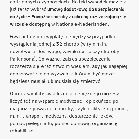
codziennych czynnościach. Na taki wypadek możesz
już teraz wybrać
umowę dodatkową do ubezpieczenia
na życie – Poważne choroby z ochroną rozszerzającą się
Link
w czasie
dostępną w Nationale-Nederlanden.
otwiera
Gwarantuje ona wypłatę pieniędzy w przypadku
się
wystąpienia jednej z 32 chorób (w tym m.in.
w
nowotworu złośliwego, zawału serca czy choroby
nowej
Parkinsona). Co ważne, zakres ubezpieczenia
karcie
rozszerza się wraz z twoim wiekiem, aby jak najlepiej
dopasować się do wyzwań, z którymi być może
będziesz musiał lub musiała się zmierzyć.
Oprócz wypłaty świadczenia pieniężnego możesz
liczyć też na wsparcie medyczne i opiekuńcze po
diagnozie poważnej choroby, czyli praktyczną pomoc,
m.in. transport medyczny, dostarczenie leków,
pomoc pielęgniarki, pomoc domową, organizację
rehabilitacji.