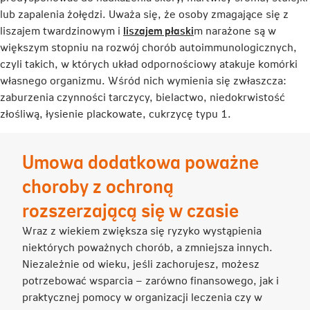
lub zapalenia żołędzi. Uważa się, że osoby zmagające się z
Link
liszajem twardzinowym i
liszajem płaski
m narażone są w
otwiera
większym stopniu na rozwój chorób autoimmunologicznych,
się
czyli takich, w których układ odpornościowy atakuje komórki
w
własnego organizmu. Wśród nich wymienia się zwłaszcza:
nowej
zaburzenia czynności tarczycy, bielactwo, niedokrwistość
karcie
złośliwą, łysienie plackowate, cukrzycę typu 1.
Umowa dodatkowa poważne
choroby z ochroną
rozszerzającą się w czasie
Wraz z wiekiem zwiększa się ryzyko wystąpienia
niektórych poważnych chorób, a zmniejsza innych.
Niezależnie od wieku, jeśli zachorujesz, możesz
potrzebować wsparcia – zarówno finansowego, jak i
praktycznej pomocy w organizacji leczenia czy w