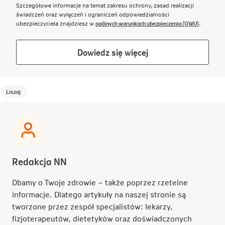
Szczegółowe informacje na temat zakresu ochrony, zasad realizacji
świadczeń oraz wyłączeń i ograniczeń odpowiedzialności
Link otwie
ubezpieczyciela znajdziesz w
ogólnych warunkach ubezpieczenia (OWU)
.
Link
Dowiedz się więcej
otwiera
się
w
Liszaj
nowej
karcie
Redakcja NN
Dbamy o Twoje zdrowie – także poprzez rzetelne
informacje. Dlatego artykuły na naszej stronie są
tworzone przez zespół specjalistów: lekarzy,
fizjoterapeutów, dietetyków oraz doświadczonych