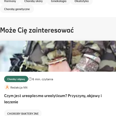
Hormony
Choroby skóry
Ginekologia
Okulistyka
Choroby genetyczne
Może Cię zainteresować
6 min. czytania
Choroby i objawy
Redakcja NN
Czym jest ureaplasma urealyticum? Przyczyny, objawy i
leczenie
CHOROBY BAKTERYJNE