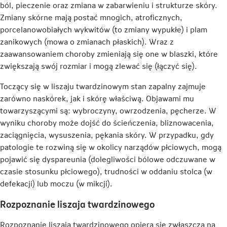
ból, pieczenie oraz zmiana w zabarwieniu i strukturze skóry.
Zmiany skórne mają postać mnogich, atroficznych,
porcelanowobiałych wykwitów (to zmiany wypukłe) i plam
zanikowych (mowa o zmianach płaskich). Wraz z
zaawansowaniem choroby zmieniają się one w blaszki, które
zwiększają swój rozmiar i mogą zlewać się (łączyć się).
Toczący się w liszaju twardzinowym stan zapalny zajmuje
zarówno naskórek, jak i skórę właściwą. Objawami mu
towarzyszącymi są: wybroczyny, owrzodzenia, pęcherze. W
wyniku choroby może dojść do ścieńczenia, bliznowacenia,
zaciągnięcia, wysuszenia, pękania skóry. W przypadku, gdy
patologie te rozwiną się w okolicy narządów płciowych, mogą
pojawić się dyspareunia (dolegliwości bólowe odczuwane w
czasie stosunku płciowego), trudności w oddaniu stolca (w
defekacji) lub moczu (w mikcji).
Rozpoznanie liszaja twardzinowego
Rozpoznanie liszaja twardzinowego opiera się zwłaszcza na