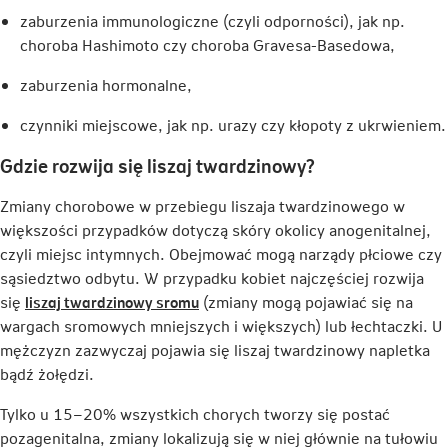
zaburzenia immunologiczne (czyli odporności), jak np.
choroba Hashimoto czy choroba Gravesa-Basedowa,
zaburzenia hormonalne,
czynniki miejscowe, jak np. urazy czy kłopoty z ukrwieniem.
Gdzie rozwija się liszaj twardzinowy?
Zmiany chorobowe w przebiegu liszaja twardzinowego w
większości przypadków dotyczą skóry okolicy anogenitalnej,
czyli miejsc intymnych. Obejmować mogą narządy płciowe czy
sąsiedztwo odbytu. W przypadku kobiet najczęściej rozwija
Link
się
liszaj twardzinowy sromu
(zmiany mogą pojawiać się na
otwiera
wargach sromowych mniejszych i większych) lub łechtaczki. U
się
mężczyzn zazwyczaj pojawia się liszaj twardzinowy napletka
w
bądź żołędzi.
nowej
Tylko u 15–20% wszystkich chorych tworzy się postać
karcie
pozagenitalna, zmiany lokalizują się w niej głównie na tułowiu