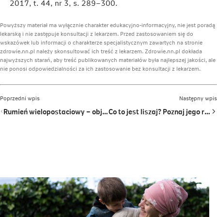
2017, t. 44, nr 3, s. 289–300.
Powyższy materiał ma wyłącznie charakter edukacyjno-informacyjny, nie jest poradą
lekarską i nie zastępuje konsultacji z lekarzem. Przed zastosowaniem się do
wskazówek lub informacji o charakterze specjalistycznym zawartych na stronie
zdrowie.nn.pl należy skonsultować ich treść z lekarzem. Zdrowie.nn.pl dokłada
najwyższych starań, aby treść publikowanych materiałów była najlepszej jakości, ale
nie ponosi odpowiedzialności za ich zastosowanie bez konsultacji z lekarzem.
Poprzedni wpis
Następny wpis
Rumień wielopostaciowy – objawy, przyczyny i leczenie zaburzenia, które może zagrażać Twojemu życiu
Co to jest liszaj? Poznaj jego rodzaje, objawy i leczenie