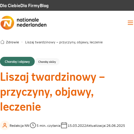
Link
Link
Link
Dla Ciebie
Dla Firmy
Blog
otwiera
otwiera
otwiera
Me
się
się
się
w
w
w
Zdrowie
Liszaj twardzinowy – przyczyny, objawy, leczenie
nowej
nowej
nowej
karcie
karcie
karcie
Choroby i objawy
Choroby skóry
Liszaj twardzinowy –
przyczyny, objawy,
leczenie
Redakcja NN
5 min. czytania
15.03.2022
Aktualizacja:
26.06.2025