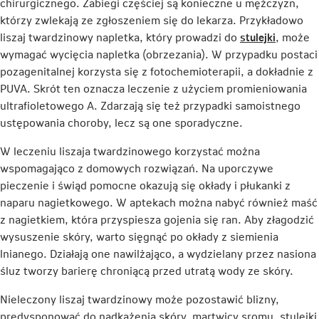
chirurgicznego. Zabiegi częściej są konieczne u mężczyzn,
którzy zwlekają ze zgłoszeniem się do lekarza. Przykładowo
Link
liszaj twardzinowy napletka, który prowadzi do
stulejki
, może
otwiera
wymagać wycięcia napletka (obrzezania). W przypadku postaci
się
pozagenitalnej korzysta się z fotochemioterapii, a dokładnie z
w
PUVA. Skrót ten oznacza leczenie z użyciem promieniowania
nowej
ultrafioletowego A. Zdarzają się też przypadki samoistnego
karcie
ustępowania choroby, lecz są one sporadyczne.
W leczeniu liszaja twardzinowego korzystać można
wspomagająco z domowych rozwiązań. Na uporczywe
pieczenie i świąd pomocne okazują się okłady i płukanki z
naparu nagietkowego. W aptekach można nabyć również maść
z nagietkiem, która przyspiesza gojenia się ran. Aby złagodzić
wysuszenie skóry, warto sięgnąć po okłady z siemienia
lnianego. Działają one nawilżająco, a wydzielany przez nasiona
śluz tworzy barierę chroniącą przed utratą wody ze skóry.
Nieleczony liszaj twardzinowy może pozostawić blizny,
predysponować do nadkażenia skóry, martwicy sromu, stulejki