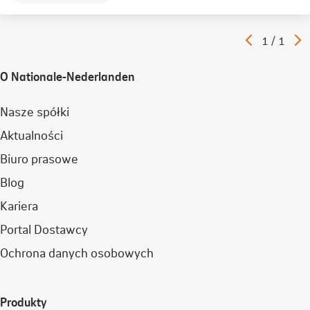
Poprzedni
N
Artykuł
1
/
1
artykuł
a
O Nationale-Nederlanden
Nasze spółki
Aktualności
Biuro prasowe
Blog
Kariera
Portal Dostawcy
Ochrona danych osobowych
Produkty