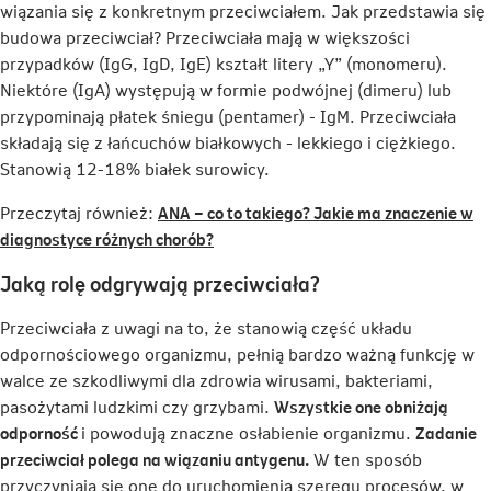
wiązania się z konkretnym przeciwciałem. Jak przedstawia się
budowa przeciwciał? Przeciwciała mają w większości
przypadków (IgG, IgD, IgE) kształt litery „Y” (monomeru).
Niektóre (IgA) występują w formie podwójnej (dimeru) lub
przypominają płatek śniegu (pentamer) - IgM. Przeciwciała
składają się z łańcuchów białkowych - lekkiego i ciężkiego.
Stanowią 12-18% białek surowicy.
Przeczytaj również:
ANA – co to takiego? Jakie ma znaczenie w
Link
diagnostyce różnych chorób?
otwiera
Jaką rolę odgrywają przeciwciała?
się
w
Przeciwciała z uwagi na to, że stanowią część układu
nowej
odpornościowego organizmu, pełnią bardzo ważną funkcję w
karcie
walce ze szkodliwymi dla zdrowia wirusami, bakteriami,
pasożytami ludzkimi czy grzybami.
Wszystkie one obniżają
odporność
i powodują znaczne osłabienie organizmu.
Zadanie
przeciwciał polega na wiązaniu antygenu.
W ten sposób
przyczyniają się one do uruchomienia szeregu procesów, w