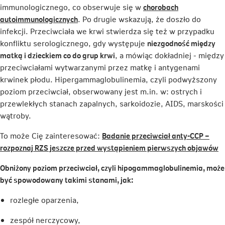
immunologicznego, co obserwuje się w
chorobach
Link
autoimmunologicznych
. Po drugie wskazują, że doszło do
otwiera
infekcji. Przeciwciała we krwi stwierdza się też w przypadku
się
konfliktu serologicznego, gdy występuje
niezgodność między
w
matką i dzieckiem co do grup krwi
, a mówiąc dokładniej - między
nowej
przeciwciałami wytwarzanymi przez matkę i antygenami
karcie
krwinek płodu. Hipergammaglobulinemia, czyli podwyższony
poziom przeciwciał, obserwowany jest m.in. w: ostrych i
przewlekłych stanach zapalnych, sarkoidozie, AIDS, marskości
wątroby.
To może Cię zainteresować:
Badanie przeciwciał anty-CCP –
Li
rozpoznaj RZS jeszcze przed wystąpieniem pierwszych objawów
o
Obniżony poziom przeciwciał, czyli hipogammaglobulinemia, może
si
być spowodowany takimi stanami, jak:
w
n
rozległe oparzenia,
ka
zespół nerczycowy,