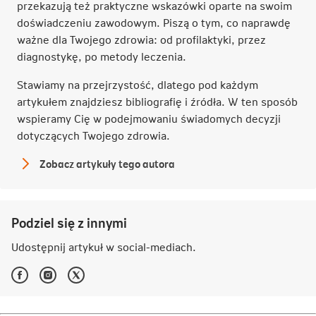
przekazują też praktyczne wskazówki oparte na swoim
doświadczeniu zawodowym. Piszą o tym, co naprawdę
ważne dla Twojego zdrowia: od profilaktyki, przez
diagnostykę, po metody leczenia.
Stawiamy na przejrzystość, dlatego pod każdym
artykułem znajdziesz bibliografię i źródła. W ten sposób
wspieramy Cię w podejmowaniu świadomych decyzji
dotyczących Twojego zdrowia.
Zobacz artykuły tego autora
Redakcja
NN
Podziel się z innymi
Udostępnij artykuł w
social-mediach
.
Facebook
Instagram
Twitter
-
-
-
Link
Link
Link
otwiera
otwiera
otwiera