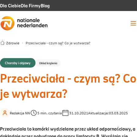
Link
Link
Link
Dla Ciebie
Dla Firmy
Blog
otwiera
otwiera
otwiera
Me
się
się
się
w
w
w
Zdrowie
Przeciwciała - czym są? Co je wytwarza?
nowej
nowej
nowej
karcie
karcie
karcie
Choroby i objawy
Układ krążenia
Przeciwciała - czym są? Co
je wytwarza?
Redakcja NN
5 min. czytania
31.10.2021
Aktualizacja:
03.03.2025
Przeciwciała to komórki wydzielane przez układ odpornościowy, a
dokładnie przez pobudzone do pracy limfocyty B. Wyróżnia się