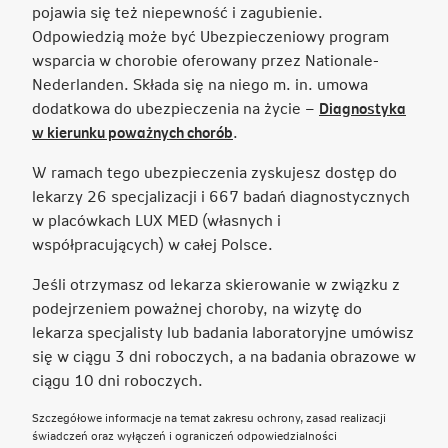
pojawia się też niepewność i zagubienie.
Odpowiedzią może być Ubezpieczeniowy program
wsparcia w chorobie oferowany przez Nationale-
Nederlanden. Składa się na niego m. in. umowa
dodatkowa do ubezpieczenia na życie –
Diagnostyka
Link
w kierunku poważnych chorób
.
otwiera
W ramach tego ubezpieczenia zyskujesz dostęp do
się
lekarzy 26 specjalizacji i 667 badań diagnostycznych
w
w placówkach LUX MED (własnych i
nowej
współpracujących) w całej Polsce.
karcie
Jeśli otrzymasz od lekarza skierowanie w związku z
podejrzeniem poważnej choroby, na wizytę do
lekarza specjalisty lub badania laboratoryjne umówisz
się w ciągu 3 dni roboczych, a na badania obrazowe w
ciągu 10 dni roboczych.
Szczegółowe informacje na temat zakresu ochrony, zasad realizacji
świadczeń oraz wyłączeń i ograniczeń odpowiedzialności