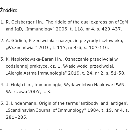
się
się
się
w
w
w
Źródła:
nowej
nowej
nowej
karcie
karcie
karcie
R. Geisberger i in., The riddle of the dual expression of IgM
and IgD, „Immunology” 2006, t. 118, nr 4, s. 429-437.
A. Görlich, Przeciwciała - narzędzie przyrody i człowieka,
„Wszechświat” 2016, t. 117, nr 4-6, s. 107-116.
K. Napiórkowska-Baran i in., Oznaczanie przeciwciał w
codziennej praktyce, cz. 1, Właściwości przeciwciał,
„Alergia Astma Immunologia” 2019, t. 24, nr 2, s. 51-58.
J. Gołąb i in., Immunologia, Wydawnictwo Naukowe PWN,
Warszawa 2007, s. 3.
J. Lindenmann, Origin of the terms 'antibody' and 'antigen',
„Scandinavian Journal of Immunology” 1984, t. 19, nr 4, s.
281–285.
Powyższy materiał ma wyłącznie charakter edukacyjno-informacyjny, nie jest poradą