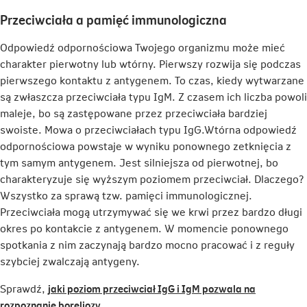
Przeciwciała a pamięć immunologiczna
Odpowiedź odpornościowa Twojego organizmu może mieć
charakter pierwotny lub wtórny. Pierwszy rozwija się podczas
pierwszego kontaktu z antygenem. To czas, kiedy wytwarzane
są zwłaszcza przeciwciała typu IgM. Z czasem ich liczba powoli
maleje, bo są zastępowane przez przeciwciała bardziej
swoiste. Mowa o przeciwciałach typu IgG.Wtórna odpowiedź
odpornościowa powstaje w wyniku ponownego zetknięcia z
tym samym antygenem. Jest silniejsza od pierwotnej, bo
charakteryzuje się wyższym poziomem przeciwciał. Dlaczego?
Wszystko za sprawą tzw. pamięci immunologicznej.
Przeciwciała mogą utrzymywać się we krwi przez bardzo długi
okres po kontakcie z antygenem. W momencie ponownego
spotkania z nim zaczynają bardzo mocno pracować i z reguły
szybciej zwalczają antygeny.
Sprawdź,
jaki poziom przeciwciał IgG i IgM pozwala na
Link
rozpoznanie boreliozy