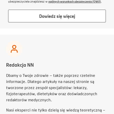
Link otwie
ubezpieczyciela znajdziesz w
ogólnych warunkach ubezpieczenia (OWU)
.
Link
Dowiedz się więcej
otwiera
się
w
nowej
karcie
Redakcja NN
Dbamy o Twoje zdrowie – także poprzez rzetelne
informacje. Dlatego artykuły na naszej stronie są
tworzone przez zespół specjalistów: lekarzy,
fizjoterapeutów, dietetyków oraz doświadczonych
redaktorów medycznych.
Nasi eksperci nie tylko dzielą się wiedzą teoretyczną –