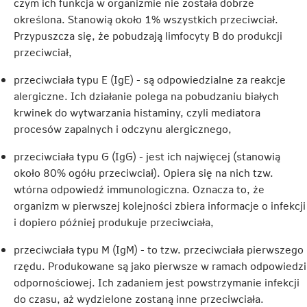
czym ich funkcja w organizmie nie została dobrze
określona. Stanowią około 1% wszystkich przeciwciał.
Przypuszcza się, że pobudzają limfocyty B do produkcji
przeciwciał,
przeciwciała typu E (IgE) - są odpowiedzialne za reakcje
alergiczne. Ich działanie polega na pobudzaniu białych
krwinek do wytwarzania histaminy, czyli mediatora
procesów zapalnych i odczynu alergicznego,
przeciwciała typu G (IgG) - jest ich najwięcej (stanowią
około 80% ogółu przeciwciał). Opiera się na nich tzw.
wtórna odpowiedź immunologiczna. Oznacza to, że
organizm w pierwszej kolejności zbiera informacje o infekcji
i dopiero później produkuje przeciwciała,
przeciwciała typu M (IgM) - to tzw. przeciwciała pierwszego
rzędu. Produkowane są jako pierwsze w ramach odpowiedzi
odpornościowej. Ich zadaniem jest powstrzymanie infekcji
do czasu, aż wydzielone zostaną inne przeciwciała.