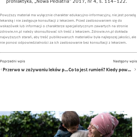
profilaktyka, „Nowa Pediatria” 2017, nr 4, s. 114–122.
Powyższy materiał ma wyłącznie charakter edukacyjno-informacyjny, nie jest poradą
lekarską i nie zastępuje konsultacji z lekarzem. Przed zastosowaniem się do
wskazówek lub informacji o charakterze specjalistycznym zawartych na stronie
zdrowie.nn.pl należy skonsultować ich treść z lekarzem. Zdrowie.nn.pl dokłada
najwyższych starań, aby treść publikowanych materiałów była najlepszej jakości, ale
nie ponosi odpowiedzialności za ich zastosowanie bez konsultacji z lekarzem.
Poprzedni wpis
Następny wpis
Przerwa w zażywaniu leków przyjmowanych na stałe? Dowiedz się, co należy zrobić
Co to jest rumień? Kiedy powstaje, jak się objawia i jak go leczyć?