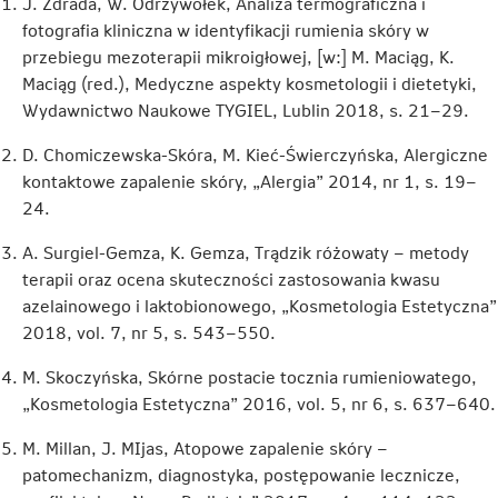
J. Zdrada, W. Odrzywołek, Analiza termograficzna i
fotografia kliniczna w identyfikacji rumienia skóry w
przebiegu mezoterapii mikroigłowej, [w:] M. Maciąg, K.
Maciąg (red.), Medyczne aspekty kosmetologii i dietetyki,
Wydawnictwo Naukowe TYGIEL, Lublin 2018, s. 21–29.
D. Chomiczewska-Skóra, M. Kieć-Świerczyńska, Alergiczne
kontaktowe zapalenie skóry, „Alergia” 2014, nr 1, s. 19–
24.
A. Surgiel-Gemza, K. Gemza, Trądzik różowaty – metody
terapii oraz ocena skuteczności zastosowania kwasu
azelainowego i laktobionowego, „Kosmetologia Estetyczna”
2018, vol. 7, nr 5, s. 543–550.
M. Skoczyńska, Skórne postacie tocznia rumieniowatego,
„Kosmetologia Estetyczna” 2016, vol. 5, nr 6, s. 637–640.
M. Millan, J. MIjas, Atopowe zapalenie skóry –
patomechanizm, diagnostyka, postępowanie lecznicze,