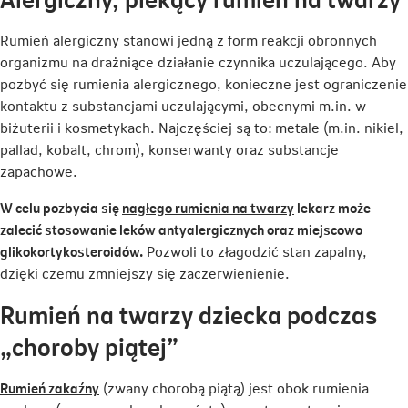
Rumień alergiczny stanowi jedną z form reakcji obronnych
organizmu na drażniące działanie czynnika uczulającego. Aby
pozbyć się rumienia alergicznego, konieczne jest ograniczenie
kontaktu z substancjami uczulającymi, obecnymi m.in. w
biżuterii i kosmetykach. Najczęściej są to:
metale (m.in. nikiel,
pallad, kobalt, chrom), konserwanty oraz substancje
zapachowe.
Link
W celu pozbycia się
nagłego rumienia na twarzy
lekarz może
otwiera
zalecić stosowanie leków antyalergicznych oraz miejscowo
się
glikokortykosteroidów.
Pozwoli to złagodzić stan zapalny,
w
dzięki czemu zmniejszy się zaczerwienienie.
nowej
Rumień na twarzy dziecka podczas
karcie
„choroby piątej”
Link
Rumień zakaźny
(zwany chorobą piątą) jest obok rumienia