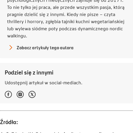
To nie tylko jej praca, ale przede wszystkim pasja, którą
pragnie dzielić się z innymi. Kiedy nie pisze – czyta
thrillery i horrory, zgłębia tajniki kuchni wegetariańskiej
lub wylewa siódme poty podczas dynamicznego nordic
walkingu.
Zobacz artykuły tego autora
Katarzyna
Grzyś-
Kurka
Podziel się z innymi
Udostępnij artykuł w
social-mediach
.
Facebook
Instagram
Twitter
-
-
-
Link
Link
Link
otwiera
otwiera
otwiera
się
się
się
w
w
w
Źródła:
nowej
nowej
nowej
karcie
karcie
karcie