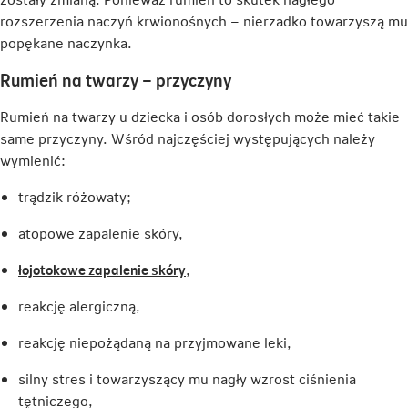
rozszerzenia naczyń krwionośnych – nierzadko towarzyszą mu
popękane naczynka.
Rumień na twarzy – przyczyny
Rumień na twarzy u dziecka i osób dorosłych może mieć takie
same przyczyny. Wśród najczęściej występujących należy
wymienić:
trądzik różowaty;
atopowe zapalenie skóry,
Link
łojotokowe zapalenie skóry
,
otwiera
reakcję alergiczną,
się
w
reakcję niepożądaną na przyjmowane leki,
nowej
karcie
silny stres i towarzyszący mu nagły wzrost ciśnienia
tętniczego,