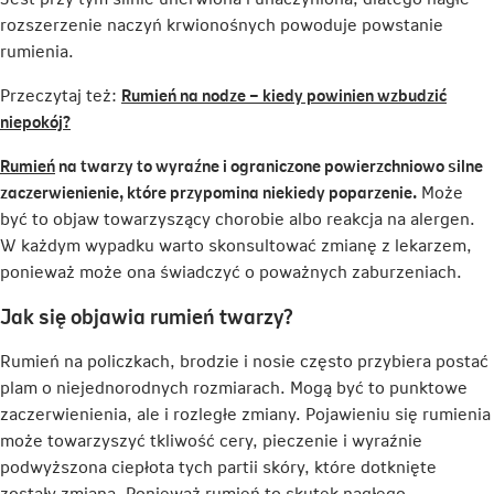
rozszerzenie naczyń krwionośnych powoduje powstanie
rumienia.
Przeczytaj też:
Rumień na nodze – kiedy powinien wzbudzić
Link
niepokój?
otwiera
Link
Rumień
na twarzy to wyraźne i ograniczone powierzchniowo silne
się
otwiera
zaczerwienienie, które przypomina niekiedy poparzenie.
Może
w
się
być to objaw towarzyszący chorobie albo reakcja na alergen.
nowej
w
W każdym wypadku warto skonsultować zmianę z lekarzem,
karcie
nowej
ponieważ może ona świadczyć o poważnych zaburzeniach.
karcie
Jak się objawia rumień twarzy?
Rumień na policzkach, brodzie i nosie często przybiera postać
plam o niejednorodnych rozmiarach. Mogą być to punktowe
zaczerwienienia, ale i rozległe zmiany. Pojawieniu się rumienia
może towarzyszyć tkliwość cery, pieczenie i wyraźnie
podwyższona ciepłota tych partii skóry, które dotknięte
zostały zmianą. Ponieważ rumień to skutek nagłego