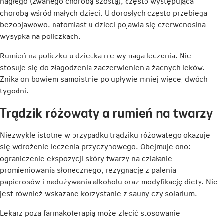
otwiera
nagłego (zwanego chorobą szóstą), często występująca
się
chorobą wśród małych dzieci. U dorosłych często przebiega
w
bezobjawowo, natomiast u dzieci pojawia się czerwonosina
nowej
wysypka na policzkach.
karcie
Rumień na policzku u dziecka nie wymaga leczenia. Nie
stosuje się do złagodzenia zaczerwienienia żadnych leków.
Znika on bowiem samoistnie po upływie mniej więcej dwóch
tygodni.
Trądzik różowaty a rumień na twarzy
Niezwykle istotne w przypadku trądziku różowatego okazuje
się wdrożenie leczenia przyczynowego. Obejmuje ono:
ograniczenie ekspozycji skóry twarzy na działanie
promieniowania słonecznego, rezygnację z palenia
papierosów i nadużywania alkoholu oraz modyfikację diety. Nie
jest również wskazane korzystanie z sauny czy solarium.
Lekarz poza farmakoterapią może zlecić stosowanie