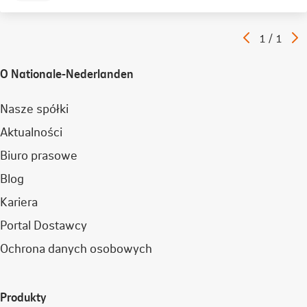
Poprzedni
N
Artykuł
1
/
1
artykuł
a
O Nationale-Nederlanden
Nasze spółki
Aktualności
Biuro prasowe
Blog
Kariera
Portal Dostawcy
Ochrona danych osobowych
Produkty