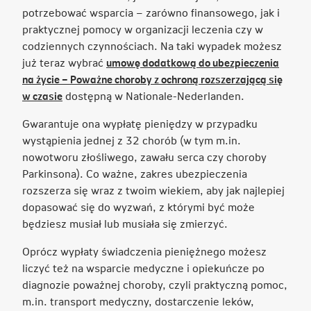
potrzebować wsparcia – zarówno finansowego, jak i
praktycznej pomocy w organizacji leczenia czy w
codziennych czynnościach. Na taki wypadek możesz
już teraz wybrać
umowę dodatkową do ubezpieczenia
na życie – Poważne choroby z ochroną rozszerzającą się
Link
w czasie
dostępną w Nationale-Nederlanden.
otwiera
Gwarantuje ona wypłatę pieniędzy w przypadku
się
wystąpienia jednej z 32 chorób (w tym m.in.
w
nowotworu złośliwego, zawału serca czy choroby
nowej
Parkinsona). Co ważne, zakres ubezpieczenia
karcie
rozszerza się wraz z twoim wiekiem, aby jak najlepiej
dopasować się do wyzwań, z którymi być może
będziesz musiał lub musiała się zmierzyć.
Oprócz wypłaty świadczenia pieniężnego możesz
liczyć też na wsparcie medyczne i opiekuńcze po
diagnozie poważnej choroby, czyli praktyczną pomoc,
m.in. transport medyczny, dostarczenie leków,