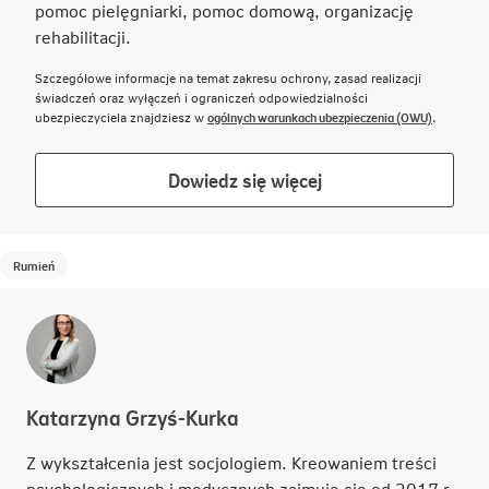
pomoc pielęgniarki, pomoc domową, organizację
rehabilitacji.
Szczegółowe informacje na temat zakresu ochrony, zasad realizacji
świadczeń oraz wyłączeń i ograniczeń odpowiedzialności
Link otwie
ubezpieczyciela znajdziesz w
ogólnych warunkach ubezpieczenia (OWU)
.
Link
Dowiedz się więcej
otwiera
się
w
Rumień
nowej
karcie
Katarzyna Grzyś-Kurka
Z wykształcenia jest socjologiem. Kreowaniem treści
psychologicznych i medycznych zajmuje się od 2017 r.