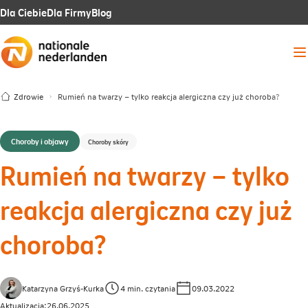
Link
Link
Link
Dla Ciebie
Dla Firmy
Blog
otwiera
otwiera
otwiera
Me
się
się
się
w
w
w
Zdrowie
Rumień na twarzy – tylko reakcja alergiczna czy już choroba?
nowej
nowej
nowej
karcie
karcie
karcie
Choroby i objawy
Choroby skóry
Rumień na twarzy – tylko
reakcja alergiczna czy już
choroba?
Katarzyna Grzyś-Kurka
4 min. czytania
09.03.2022
Aktualizacja:
26.06.2025