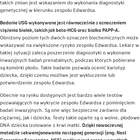
takich zmian jest wskazaniem do wykonania diagnostyki
genetycznej w kierunku zespołu Edwardsa.
Badanie USG wykonywane jest równocześnie z oznaczeniem
stężenia białek, takich jak beta-HCG oraz białka PAPP-A.
Obniżony poziom tych dwóch oznaczeń biochemicznych może
wskazywać na zwiększone ryzyko zespołu Edwardsa. Lekarz w
takiej sytuacji zaleca poszerzenie diagnostyki o wykonanie
inwazyjnych badań prenatalnych, podczas których pobierane
są komórki płodu. Takie badanie pozwala ocenić kariotyp
dziecka, dzięki czemu możliwe jest wykluczenie lub
potwierdzenie zespołu Edwardsa.
Obecnie na rynku dostępnych jest bardzo wiele testów
pozwalających na wykrycie zespołu Edwardsa z pominięciem
badań inwazyjnych. Są one więc bezpieczne zarówno dla
ciężarnej, jak i dziecka. Testy takie oparte są o wolne, płodowe
DNA dziecka izolowane z krwi matki.
Dzięki nowoczesnej
metodzie sekwencjonowania następnej generacji (ang.
Next
Generation Sequencing
, NGS) możliwa jest ocena wszystkich