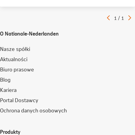
Poprzedni
N
Artykuł
1
/
1
artykuł
a
O Nationale-Nederlanden
Nasze spółki
Aktualności
Biuro prasowe
Blog
Kariera
Portal Dostawcy
Ochrona danych osobowych
Produkty