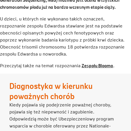
chromosomów płodu już na bardzo wczesnym etapie ciąży.
U dzieci, u których nie wykonano takich oznaczeń,
rozpoznanie zespołu Edwardsa stawiane jest na podstawie
obecności opisanych powyżej cech fenotypowych oraz
poprzez wykonanie badania kariotypu z próbki krwi dziecka.
Obecność trisomii chromosomu 18 potwierdza rozpoznanie
zespołu Edwardsa u noworodka.
Link
Przeczytaj także na temat rozpoznania
Zespołu Blooma
.
otwiera
się
Diagnostyka w kierunku
w
nowej
poważnych chorób
karcie
Kiedy pojawia się podejrzenie poważnej choroby,
pojawia się też niepewność i zagubienie.
Odpowiedzią może być Ubezpieczeniowy program
wsparcia w chorobie oferowany przez Nationale-