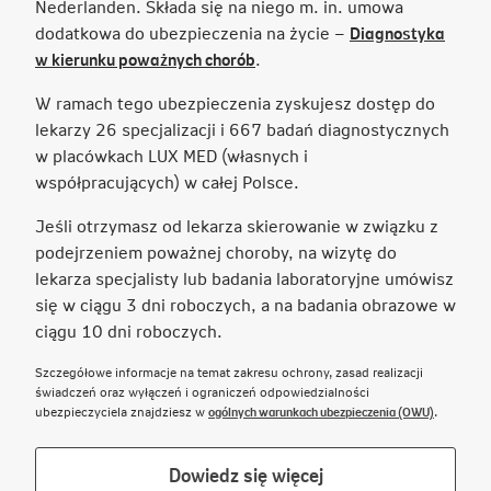
Nederlanden. Składa się na niego m. in. umowa
dodatkowa do ubezpieczenia na życie –
Diagnostyka
Link
w kierunku poważnych chorób
.
otwiera
W ramach tego ubezpieczenia zyskujesz dostęp do
się
lekarzy 26 specjalizacji i 667 badań diagnostycznych
w
w placówkach LUX MED (własnych i
nowej
współpracujących) w całej Polsce.
karcie
Jeśli otrzymasz od lekarza skierowanie w związku z
podejrzeniem poważnej choroby, na wizytę do
lekarza specjalisty lub badania laboratoryjne umówisz
się w ciągu 3 dni roboczych, a na badania obrazowe w
ciągu 10 dni roboczych.
Szczegółowe informacje na temat zakresu ochrony, zasad realizacji
świadczeń oraz wyłączeń i ograniczeń odpowiedzialności
Link otwie
ubezpieczyciela znajdziesz w
ogólnych warunkach ubezpieczenia (OWU)
.
Link
Dowiedz się więcej