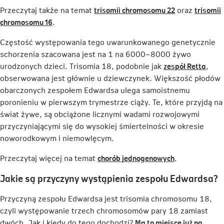
Link
Przeczytaj także na temat
trisomii chromosomu 22
oraz
trisomii
Link
otwiera
chromosomu 16
.
otwiera
się
Częstość występowania tego uwarunkowanego genetycznie
się
w
schorzenia szacowana jest na 1 na 6000–8000 żywo
w
nowej
Link
urodzonych dzieci. Trisomia 18, podobnie jak
zespół Retta
,
nowej
karcie
otwi
obserwowana jest głównie u dziewczynek. Większość płodów
karcie
się
obarczonych zespołem Edwardsa ulega samoistnemu
w
poronieniu w pierwszym trymestrze ciąży. Te, które przyjdą na
nowe
świat żywe, są obciążone licznymi wadami rozwojowymi
karci
przyczyniającymi się do wysokiej śmiertelności w okresie
noworodkowym i niemowlęcym.
Link
Przeczytaj więcej na temat
chorób jednogenowych
.
otwiera
Jakie są przyczyny wystąpienia zespołu Edwardsa?
się
w
Przyczyną zespołu Edwardsa jest trisomia chromosomu 18,
nowej
czyli występowanie trzech chromosomów pary 18 zamiast
karcie
dwóch. Jak i kiedy do tego dochodzi?
Ma to miejsce już na