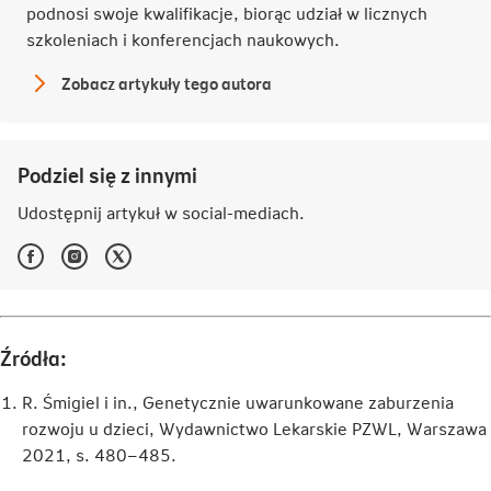
podnosi swoje kwalifikacje, biorąc udział w licznych
szkoleniach i konferencjach naukowych.
Zobacz artykuły tego autora
lek.
Agnieszka
Żędzian
Podziel się z innymi
Udostępnij artykuł w
social-mediach
.
Facebook
Instagram
Twitter
-
-
-
Link
Link
Link
otwiera
otwiera
otwiera
się
się
się
w
w
w
Źródła:
nowej
nowej
nowej
karcie
karcie
karcie
R. Śmigiel i in., Genetycznie uwarunkowane zaburzenia
rozwoju u dzieci, Wydawnictwo Lekarskie PZWL, Warszawa
2021, s. 480–485.