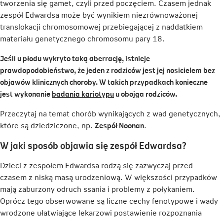
tworzenia się gamet, czyli przed poczęciem. Czasem jednak
zespół Edwardsa może być wynikiem niezrównoważonej
translokacji chromosomowej przebiegającej z naddatkiem
materiału genetycznego chromosomu pary 18.
Jeśli u płodu wykryto taką aberrację, istnieje
prawdopodobieństwo, że jeden z rodziców jest jej nosicielem bez
objawów klinicznych choroby. W takich przypadkach konieczne
Link
jest wykonanie
badania kariotypu
u obojga rodziców.
otwiera
Przeczytaj na temat chorób wynikających z wad genetycznych,
się
Link
które są dziedziczone, np.
Zespół Noonan
.
w
otwiera
nowej
W jaki sposób objawia się zespół Edwardsa?
się
karcie
w
Dzieci z zespołem Edwardsa rodzą się zazwyczaj przed
nowej
czasem z niską masą urodzeniową. W większości przypadków
karcie
mają zaburzony odruch ssania i problemy z połykaniem.
Oprócz tego obserwowane są liczne cechy fenotypowe i wady
wrodzone ułatwiające lekarzowi postawienie rozpoznania