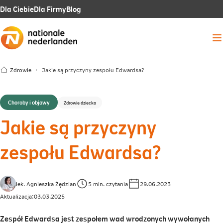
Link
Link
Link
Dla Ciebie
Dla Firmy
Blog
otwiera
otwiera
otwiera
Me
się
się
się
w
w
w
Zdrowie
Jakie są przyczyny zespołu Edwardsa?
nowej
nowej
nowej
karcie
karcie
karcie
Choroby i objawy
Zdrowie dziecka
Jakie są przyczyny
zespołu Edwardsa?
lek. Agnieszka Żędzian
5 min. czytania
29.06.2023
Aktualizacja:
03.03.2025
Zespół Edwardsa jest zespołem wad wrodzonych wywołanych