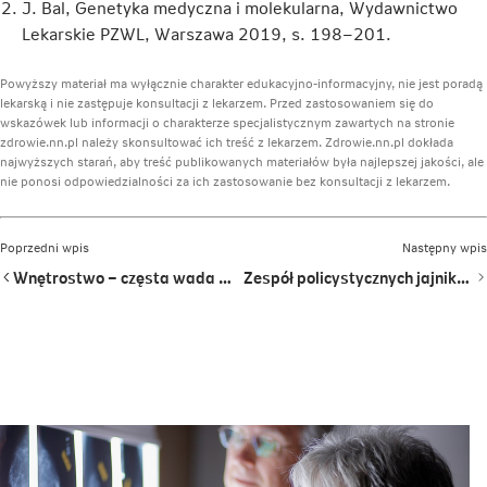
J. Bal, Genetyka medyczna i molekularna, Wydawnictwo
Lekarskie PZWL, Warszawa 2019, s. 198–201.
Powyższy materiał ma wyłącznie charakter edukacyjno-informacyjny, nie jest poradą
lekarską i nie zastępuje konsultacji z lekarzem. Przed zastosowaniem się do
wskazówek lub informacji o charakterze specjalistycznym zawartych na stronie
zdrowie.nn.pl należy skonsultować ich treść z lekarzem. Zdrowie.nn.pl dokłada
najwyższych starań, aby treść publikowanych materiałów była najlepszej jakości, ale
nie ponosi odpowiedzialności za ich zastosowanie bez konsultacji z lekarzem.
Poprzedni wpis
Następny wpis
Wnętrostwo – częsta wada wcześniaków, którą można leczyć
Zespół policystycznych jajników (PCOS) – przyczyny, objawy, leczenie