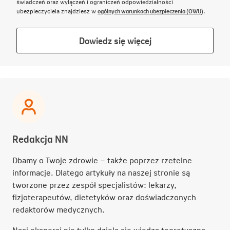
świadczeń oraz wyłączeń i ograniczeń odpowiedzialności
Link otwie
ubezpieczyciela znajdziesz w
ogólnych warunkach ubezpieczenia (OWU)
.
Link
Dowiedz się więcej
otwiera
się
w
nowej
karcie
Redakcja NN
Dbamy o Twoje zdrowie – także poprzez rzetelne
informacje. Dlatego artykuły na naszej stronie są
tworzone przez zespół specjalistów: lekarzy,
fizjoterapeutów, dietetyków oraz doświadczonych
redaktorów medycznych.
Nasi eksperci nie tylko dzielą się wiedzą teoretyczną –