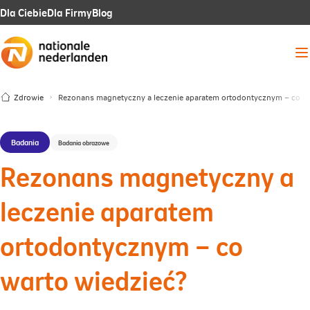
Link
Link
Link
Dla Ciebie
Dla Firmy
Blog
otwiera
otwiera
otwiera
Me
się
się
się
w
w
w
Zdrowie
Rezonans magnetyczny a leczenie aparatem ortodontycznym – co wa
nowej
nowej
nowej
karcie
karcie
karcie
Badania
Badania obrazowe
Rezonans magnetyczny a
leczenie aparatem
ortodontycznym – co
warto wiedzieć?