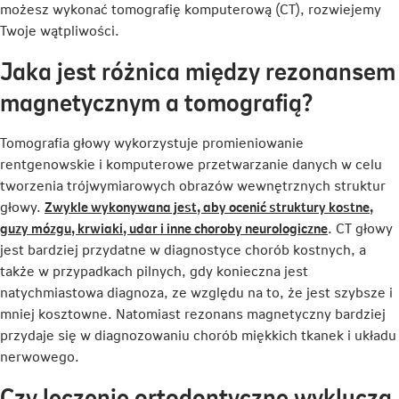
możesz wykonać tomografię komputerową (CT), rozwiejemy
Twoje wątpliwości.
Jaka jest różnica między rezonansem
magnetycznym a tomografią?
Tomografia głowy wykorzystuje promieniowanie
rentgenowskie i komputerowe przetwarzanie danych w celu
tworzenia trójwymiarowych obrazów wewnętrznych struktur
głowy.
Zwykle wykonywana jest, aby ocenić struktury kostne,
Link
guzy mózgu, krwiaki, udar i inne choroby neurologiczne
. CT głowy
otwiera
jest bardziej przydatne w diagnostyce chorób kostnych, a
się
także w przypadkach pilnych, gdy konieczna jest
w
natychmiastowa diagnoza, ze względu na to, że jest szybsze i
nowej
mniej kosztowne. Natomiast rezonans magnetyczny bardziej
karcie
przydaje się w diagnozowaniu chorób miękkich tkanek i układu
nerwowego.
Czy leczenie ortodontyczne wyklucza