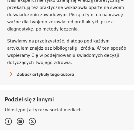
przekazują też praktyczne wskazówki oparte na swoim
doświadczeniu zawodowym. Piszą o tym, co naprawdę
ważne dla Twojego zdrowia: od profilaktyki, przez
diagnostykę, po metody leczenia.
Stawiamy na przejrzystość, dlatego pod każdym
artykułem znajdziesz bibliografię i źródła. W ten sposób
wspieramy Cię w podejmowaniu świadomych decyzji
dotyczących Twojego zdrowia.
Zobacz artykuły tego autora
Redakcja
NN
Podziel się z innymi
Udostępnij artykuł w
social-mediach
.
Facebook
Instagram
Twitter
-
-
-
Link
Link
Link