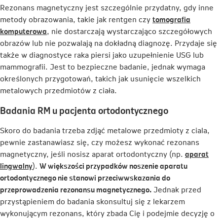
Rezonans magnetyczny jest szczególnie przydatny, gdy inne
metody obrazowania, takie jak rentgen czy
tomografia
Link
komputerowa
, nie dostarczają wystarczająco szczegółowych
otwiera
obrazów lub nie pozwalają na dokładną diagnozę. Przydaje się
się
także w diagnostyce raka piersi jako uzupełnienie USG lub
w
mammografii. Jest to bezpieczne badanie, jednak wymaga
nowej
określonych przygotowań, takich jak usunięcie wszelkich
karcie
metalowych przedmiotów z ciała.
Badania RM u pacjenta ortodontycznego
Skoro do badania trzeba zdjąć metalowe przedmioty z ciala,
pewnie zastanawiasz się, czy możesz wykonać rezonans
magnetyczny, jeśli nosisz aparat ortodontyczny (np.
aparat
Link
lingwalny
).
W większości przypadków noszenie aparatu
otwiera
ortodontycznego nie stanowi przeciwwskazania do
się
przeprowadzenia rezonansu magnetycznego.
Jednak przed
w
przystąpieniem do badania skonsultuj się z lekarzem
nowej
wykonującym rezonans, który zbada Cię i podejmie decyzję o