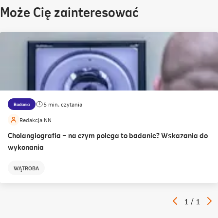
Może Cię zainteresować
5 min. czytania
Badania
Redakcja NN
Cholangiografia – na czym polega to badanie? Wskazania do
wykonania
WĄTROBA
Poprzedni
N
Artykuł
1
/
1
artykuł
a