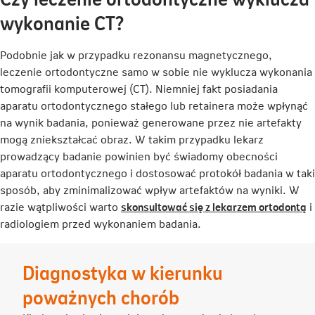
wykonanie CT?
Podobnie jak w przypadku rezonansu magnetycznego,
leczenie ortodontyczne samo w sobie nie wyklucza wykonania
tomografii komputerowej (CT). Niemniej fakt posiadania
aparatu ortodontycznego stałego lub retainera może wpłynąć
na wynik badania, ponieważ generowane przez nie artefakty
mogą zniekształcać obraz. W takim przypadku lekarz
prowadzący badanie powinien być świadomy obecności
aparatu ortodontycznego i dostosować protokół badania w taki
sposób, aby zminimalizować wpływ artefaktów na wyniki. W
L
razie wątpliwości warto
skonsultować się z lekarzem ortodontą
i
o
radiologiem przed wykonaniem badania.
s
w
Diagnostyka w kierunku
n
k
poważnych chorób