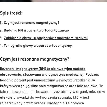
Spis treści:
Czym jest rezonans magnetyczny?
Badania RM u pacjenta ortodontycznego
Zakłócenia obrazu u pacjentów z aparatami stałymi
Tomografia głowy a aparat ortodontyczny
Czym jest rezonans magnetyczny?
Rezonans magnetyczny (RM) to nieinwazyjna metoda
Link
obrazowania, stosowana w diagnostyce medycznej
.
Podczas
otwiera
badania pacjent jest umieszczany wewnątrz urządzenia, w
się
którym występują silne pola magnetyczne oraz fale radiowe
. Te
w
fale radiowe są absorbowane przez atomy w organizmie, co w
nowej
efekcie prowadzi do wytworzenia sygnału, który jest
karcie
rejestrowany przez skaner. Następnie za pomocą