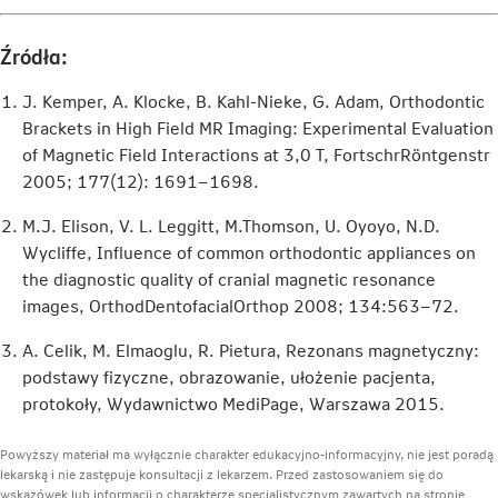
otwiera
otwiera
otwiera
się
się
się
w
w
w
Źródła:
nowej
nowej
nowej
karcie
karcie
karcie
J. Kemper, A. Klocke, B. Kahl-Nieke, G. Adam, Orthodontic
Brackets in High Field MR Imaging: Experimental Evaluation
of Magnetic Field Interactions at 3,0 T, FortschrRöntgenstr
2005; 177(12): 1691–1698.
M.J. Elison, V. L. Leggitt, M.Thomson, U. Oyoyo, N.D.
Wycliffe, Influence of common orthodontic appliances on
the diagnostic quality of cranial magnetic resonance
images, OrthodDentofacialOrthop 2008; 134:563–72.
A. Celik, M. Elmaoglu, R. Pietura, Rezonans magnetyczny:
podstawy fizyczne, obrazowanie, ułożenie pacjenta,
protokoły, Wydawnictwo MediPage, Warszawa 2015.
Powyższy materiał ma wyłącznie charakter edukacyjno-informacyjny, nie jest poradą
lekarską i nie zastępuje konsultacji z lekarzem. Przed zastosowaniem się do
wskazówek lub informacji o charakterze specjalistycznym zawartych na stronie