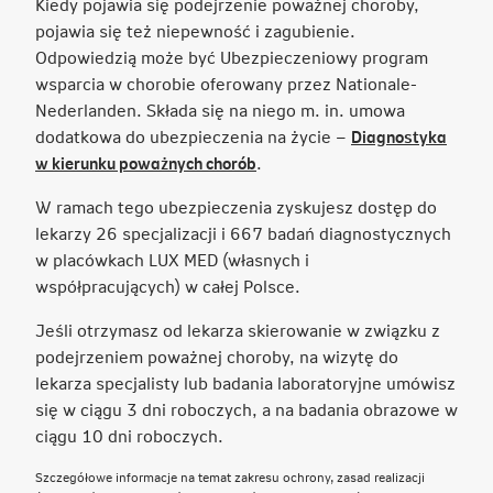
Kiedy pojawia się podejrzenie poważnej choroby,
pojawia się też niepewność i zagubienie.
Odpowiedzią może być Ubezpieczeniowy program
wsparcia w chorobie oferowany przez Nationale-
Nederlanden. Składa się na niego m. in. umowa
dodatkowa do ubezpieczenia na życie –
Diagnostyka
Link
w kierunku poważnych chorób
.
otwiera
W ramach tego ubezpieczenia zyskujesz dostęp do
się
lekarzy 26 specjalizacji i 667 badań diagnostycznych
w
w placówkach LUX MED (własnych i
nowej
współpracujących) w całej Polsce.
karcie
Jeśli otrzymasz od lekarza skierowanie w związku z
podejrzeniem poważnej choroby, na wizytę do
lekarza specjalisty lub badania laboratoryjne umówisz
się w ciągu 3 dni roboczych, a na badania obrazowe w
ciągu 10 dni roboczych.
Szczegółowe informacje na temat zakresu ochrony, zasad realizacji