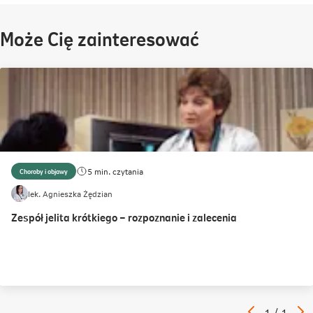
Może Cię zainteresować
5 min. czytania
Choroby i objawy
lek. Agnieszka Żędzian
Zespół jelita krótkiego – rozpoznanie i zalecenia
Poprzedni
N
Artykuł
1
/
1