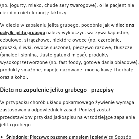
(np. jogurty, mleko, chude sery twarogowe), o ile pacjent nie
cierpi na nietolerancję laktozy.
W diecie w zapaleniu jelita grubego, podobnie jak w
diecie na
Link
uchyłki jelita grubego
należy wykluczyć: warzywa kapustne,
otwiera
cebulowe, strączkowe, niektóre owoce (np. czereśnie,
się
gruszki, śliwki, owoce suszone), pieczywo razowe, tłuszcze
w
(smalec i słonina, tłuste gatunki mięsa), produkty
nowej
wysokoprzetworzone (np. fast foody, gotowe dania obiadowe),
karcie
produkty smażone, napoje gazowane, mocną kawę i herbatę
oraz alkohol.
Dieta na zapalenie jelita grubego - przepisy
W przypadku chorób układu pokarmowego żywienie wymaga
zastosowania odpowiednich zasad. Poniżej został
przedstawiony przykład jadłospisu na wrzodziejące zapalenie
jelita grubego.
Śniadanie: Pieczywo pszenne z masłem i polędwicą
Sposób