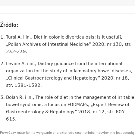
Link
Link
Link
otwiera
otwiera
otwiera
się
się
się
w
w
w
Źródła:
nowej
nowej
nowej
karcie
karcie
karcie
Tursi A. i in., Diet in colonic diverticulosis: is it useful?,
„Polish Archives of Intestinal Medicine” 2020, nr 130, str.
232-239.
Levine A. i in., Dietary guidance from the international
organization for the study of inflammatory bowel diseases,
„Clinical Gastroenterology and Hepatology” 2020, nr 18,
str. 1381-1392.
Dolan R. i in., The role of diet in the management of irritable
bowel syndrome: a focus on FODMAPs, „Expert Review of
Gastroenterology & Hepatology” 2018, nr 12, str. 607-
615.
Powyższy materiał ma wyłącznie charakter edukacyjno-informacyjny, nie jest poradą