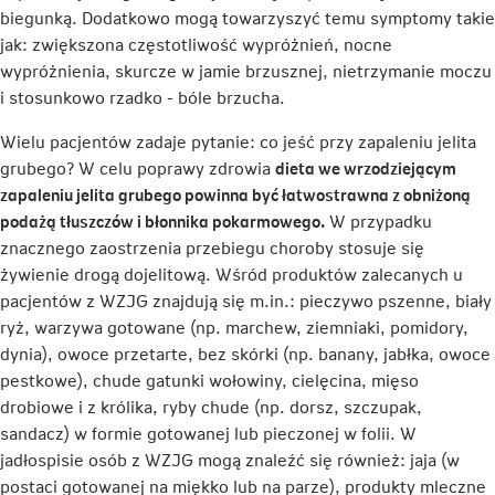
biegunką. Dodatkowo mogą towarzyszyć temu symptomy takie
jak: zwiększona częstotliwość wypróżnień, nocne
wypróżnienia, skurcze w jamie brzusznej, nietrzymanie moczu
i stosunkowo rzadko - bóle brzucha.
Wielu pacjentów zadaje pytanie: co jeść przy zapaleniu jelita
grubego? W celu poprawy zdrowia
dieta we wrzodziejącym
zapaleniu jelita grubego powinna być łatwostrawna z obniżoną
podażą tłuszczów i błonnika pokarmowego.
W przypadku
znacznego zaostrzenia przebiegu choroby stosuje się
żywienie drogą dojelitową. Wśród produktów zalecanych u
pacjentów z WZJG znajdują się m.in.: pieczywo pszenne, biały
ryż, warzywa gotowane (np. marchew, ziemniaki, pomidory,
dynia), owoce przetarte, bez skórki (np. banany, jabłka, owoce
pestkowe), chude gatunki wołowiny, cielęcina, mięso
drobiowe i z królika, ryby chude (np. dorsz, szczupak,
sandacz) w formie gotowanej lub pieczonej w folii. W
jadłospisie osób z WZJG mogą znaleźć się również: jaja (w
postaci gotowanej na miękko lub na parze), produkty mleczne