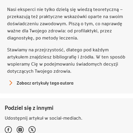
Nasi eksperci nie tylko dzielą się wiedzą teoretyczną –
przekazują też praktyczne wskazówki oparte na swoim
doświadczeniu zawodowym. Piszą o tym, co naprawdę
ważne dla Twojego zdrowia: od profilaktyki, przez
diagnostykę, po metody leczenia.
Stawiamy na przejrzystość, dlatego pod każdym
artykułem znajdziesz bibliografię i źródła. W ten sposób
wspieramy Cię w podejmowaniu świadomych decyzji
dotyczących Twojego zdrowia.
Zobacz artykuły tego autora
Redakcja
NN
Podziel się z innymi
Udostępnij artykuł w
social-mediach
.
Facebook
Instagram
Twitter
-
-
-