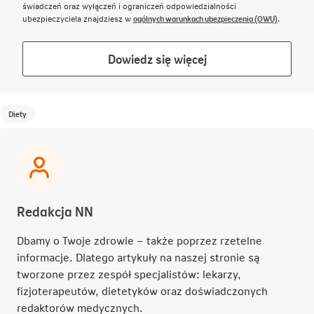
świadczeń oraz wyłączeń i ograniczeń odpowiedzialności
Link otwie
ubezpieczyciela znajdziesz w
ogólnych warunkach ubezpieczenia (OWU)
.
Link
Dowiedz się więcej
otwiera
się
w
Diety
nowej
karcie
Redakcja NN
Dbamy o Twoje zdrowie – także poprzez rzetelne
informacje. Dlatego artykuły na naszej stronie są
tworzone przez zespół specjalistów: lekarzy,
fizjoterapeutów, dietetyków oraz doświadczonych
redaktorów medycznych.