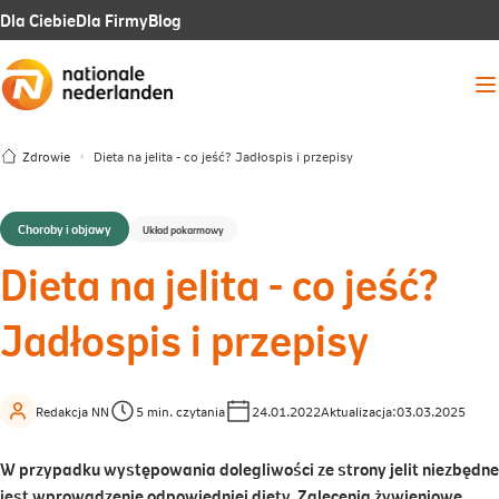
Link
Link
Link
Dla Ciebie
Dla Firmy
Blog
otwiera
otwiera
otwiera
Me
się
się
się
w
w
w
Zdrowie
Dieta na jelita - co jeść? Jadłospis i przepisy
nowej
nowej
nowej
karcie
karcie
karcie
Choroby i objawy
Układ pokarmowy
Dieta na jelita - co jeść?
Jadłospis i przepisy
Redakcja NN
5 min. czytania
24.01.2022
Aktualizacja:
03.03.2025
W przypadku występowania dolegliwości ze strony jelit niezbędne
jest wprowadzenie odpowiedniej diety. Zalecenia żywieniowe