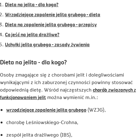
Dieta na jelita - dla kogo?
Wrzodziejące zapalenie jelita grubego - dieta
Dieta na zapalenie jelita grubego - przepisy
Co jeść na jelita drażliwe?
Uchyłki jelita grubego - zasady żywienia
Dieta na jelita - dla kogo?
Osoby zmagające się z chorobami jelit i dolegliwościami
wynikającymi z ich zaburzonej czynności powinny stosować
odpowiednią dietę. Wśród najczęstszych
chorób związanych z
Link
funkcjonowaniem jelit
można wymienić m.in.:
otwiera
Link
wrzodziejące zapalenie jelita grubego
(WZJG),
się
otwiera
w
chorobę Leśniowskiego-Crohna,
się
nowej
w
karcie
zespół jelita drażliwego (IBS),
nowej