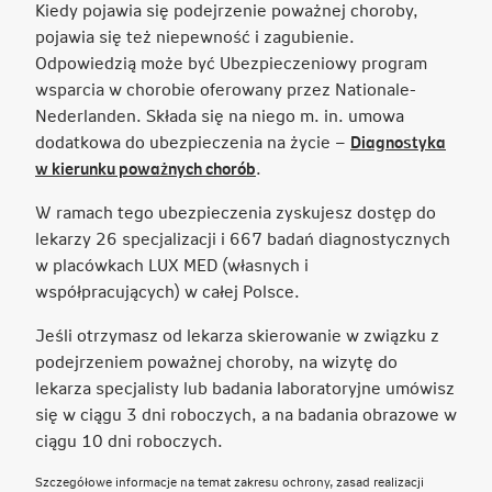
Kiedy pojawia się podejrzenie poważnej choroby,
pojawia się też niepewność i zagubienie.
Odpowiedzią może być Ubezpieczeniowy program
wsparcia w chorobie oferowany przez Nationale-
Nederlanden. Składa się na niego m. in. umowa
dodatkowa do ubezpieczenia na życie –
Diagnostyka
Link
w kierunku poważnych chorób
.
otwiera
W ramach tego ubezpieczenia zyskujesz dostęp do
się
lekarzy 26 specjalizacji i 667 badań diagnostycznych
w
w placówkach LUX MED (własnych i
nowej
współpracujących) w całej Polsce.
karcie
Jeśli otrzymasz od lekarza skierowanie w związku z
podejrzeniem poważnej choroby, na wizytę do
lekarza specjalisty lub badania laboratoryjne umówisz
się w ciągu 3 dni roboczych, a na badania obrazowe w
ciągu 10 dni roboczych.
Szczegółowe informacje na temat zakresu ochrony, zasad realizacji