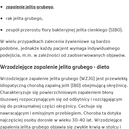
Link
karcie
zapalenie jelita grubego
,
otwiera
rak jelita grubego,
się
w
zespół przerostu flory bakteryjnej jelita cienkiego (SIBO).
nowej
karcie
W wielu przypadkach zalecenia żywieniowe są bardzo
podobne, jednakże każdy pacjent wymaga indywidualnego
podejścia, m.in. w zależności od zaobserwowanych objawów.
Wrzodziejące zapalenie jelita grubego - dieta
Wrzodziejące zapalenie jelita grubego (WZJG) jest przewlekłą
idiopatyczną chorobą zapalną jelit (IBD) obejmującą okrężnicę.
Charakteryzuje się powierzchniowym zapaleniem błony
śluzowej rozpoczynającym się od odbytnicy i rozciągającym
się do proksymalnej części okrężnicy. Cechuje się
nawracającym i emisyjnym przebiegiem. Choroba ta dotyka
najczęściej osoby dorosłe w wieku 30-40 lat. Wrzodziejące
zapalenia jelita grubego objawia się zwykle krwią w stolcu i