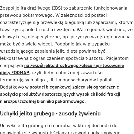
Zespół jelita drażliwego (IBS) to zaburzenie funkcjonowania
przewodu pokarmowego. W zależności od postaci
charakteryzuje się przewlekłą biegunką lub zaparciami, którym
towarzyszą bóle brzucha i wzdęcia. Warto jednak wiedzieć, że
objawy te są niespecyficzne, np. przyczyn wzdętego brzucha
może być o wiele więcej. Podobnie jak w przypadku
wrzodziejącego zapalenia jelit, dieta powinna być
lekkostrawna z ograniczeniem spożycia tłuszczu. Pacjentom
cierpiącym
na zespół jelita drażliwego zaleca się stosowanie
Link
diety FODMAP
, czyli diety o obniżonej zawartości
otwiera
fermentujących oligo-, di- i monosacharydów i polioli.
się
Dodatkowo
w postaci biegunkowej zaleca się ograniczenie
w
spożycia produktów dostarczających wysokich ilości frakcji
nowej
nierozpuszczalnej błonnika pokarmowego.
karcie
Uchyłki jelita grubego - zasady żywienia
Uchyłki jelita grubego to choroba, w której dochodzi do
pojawienia się wypustek ściany przewodu pokarmowego