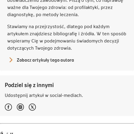
ważne dla Twojego zdrowia: od profilaktyki, przez
diagnostykę, po metody leczenia.
Stawiamy na przejrzystość, dlatego pod każdym
artykułem znajdziesz bibliografię i źródła. W ten sposób
wspieramy Cię w podejmowaniu świadomych decyzji
dotyczących Twojego zdrowia.
Zobacz artykuły tego autora
Redakcja
NN
Podziel się z innymi
Udostępnij artykuł w
social-mediach
.
Facebook
Instagram
Twitter
-
-
-
Link
Link
Link
otwiera
otwiera
otwiera
się
się
się
w
w
w