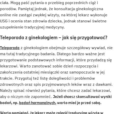
ciała. Mogą paść pytania o przebieg poprzednich ciąż i
nowej
porodów. Pamiętaj jednak, że konsultacja ginekologiczna
karcie
online nie zastąpi zwykłej wizyty, na której lekarz wykonuje
USG i ocenia stan zdrowia dziecka, jednak stanowi świetne
uzupełnienie tradycyjnej medycyny.
Teleporada z ginekologiem – jak się przygotować?
Link
Teleporada
z ginekologiem obejmuje szczegółowy wywiad, nie
otwiera
ma tutaj tradycyjnego badania. Dlatego bardzo ważne jest
się
przygotowanie podstawowych informacji, które przydadzą się
w
lekarzowi. Warto zanotować sobie dzień rozpoczęcia i
nowej
zakończenia ostatniej miesiączki oraz samopoczucie w jej
karcie
trakcie. Przygotuj też listę dolegliwości i problemów
zdrowotnych oraz spis przyjmowanych leków wraz z dawkami.
Należy spisać również pytania, które chcesz zadać lekarzowi,
aby o niczym nie zapomnieć.
Jeżeli chcesz skonsultować wyniki
Link
badań, np.
badań hormonalnych
, warto mieć je przed sobą.
otwiera
Warto pamiętać, że lekarz może zalecić tradycyjną wizytę w