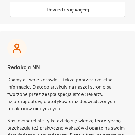
Link
Dowiedz się więcej
otwiera
się
w
nowej
karcie
Redakcja NN
Dbamy o Twoje zdrowie – także poprzez rzetelne
informacje. Dlatego artykuły na naszej stronie są
tworzone przez zespół specjalistów: lekarzy,
fizjoterapeutów, dietetyków oraz doświadczonych
redaktorów medycznych.
Nasi eksperci nie tylko dzielą się wiedzą teoretyczną –
przekazują też praktyczne wskazówki oparte na swoim
doświadczeniu zawodowym. Piszą o tym, co naprawdę