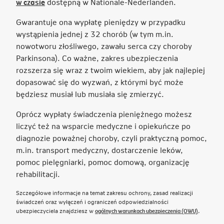
Link
w czasie
dostępną w Nationale-Nederlanden.
otwiera
Gwarantuje ona wypłatę pieniędzy w przypadku
się
wystąpienia jednej z 32 chorób (w tym m.in.
w
nowotworu złośliwego, zawału serca czy choroby
nowej
Parkinsona). Co ważne, zakres ubezpieczenia
karcie
rozszerza się wraz z twoim wiekiem, aby jak najlepiej
dopasować się do wyzwań, z którymi być może
będziesz musiał lub musiała się zmierzyć.
Oprócz wypłaty świadczenia pieniężnego możesz
liczyć też na wsparcie medyczne i opiekuńcze po
diagnozie poważnej choroby, czyli praktyczną pomoc,
m.in. transport medyczny, dostarczenie leków,
pomoc pielęgniarki, pomoc domową, organizację
rehabilitacji.
Szczegółowe informacje na temat zakresu ochrony, zasad realizacji
świadczeń oraz wyłączeń i ograniczeń odpowiedzialności
Link otwie
ubezpieczyciela znajdziesz w
ogólnych warunkach ubezpieczenia (OWU)
.