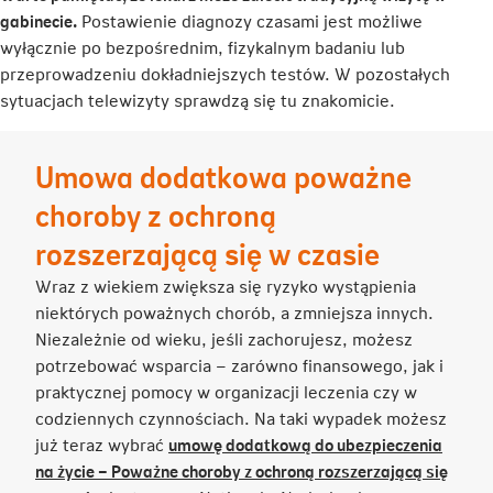
się
gabinecie.
Postawienie diagnozy czasami jest możliwe
w
wyłącznie po bezpośrednim, fizykalnym badaniu lub
nowej
przeprowadzeniu dokładniejszych testów. W pozostałych
karcie
sytuacjach telewizyty sprawdzą się tu znakomicie.
Umowa dodatkowa poważne
choroby z ochroną
rozszerzającą się w czasie
Wraz z wiekiem zwiększa się ryzyko wystąpienia
niektórych poważnych chorób, a zmniejsza innych.
Niezależnie od wieku, jeśli zachorujesz, możesz
potrzebować wsparcia – zarówno finansowego, jak i
praktycznej pomocy w organizacji leczenia czy w
codziennych czynnościach. Na taki wypadek możesz
już teraz wybrać
umowę dodatkową do ubezpieczenia
na życie – Poważne choroby z ochroną rozszerzającą się