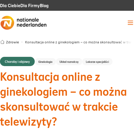
Link
Link
Link
Dla Ciebie
Dla Firmy
Blog
otwiera
otwiera
otwiera
Me
się
się
się
w
w
w
Zdrowie
Konsultacja online z ginekologiem – co można skonsultować w trakc
nowej
nowej
nowej
karcie
karcie
karcie
Choroby i objawy
Ginekologia
Układ rozrodczy
Lekarze specjaliści
Konsultacja online z
ginekologiem – co można
skonsultować w trakcie
telewizyty?