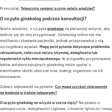
otwiera
Link
Przeczytaj:
Telewizyta seniora: o czym należy wiedzieć?
się
otwiera
w
O co pyta ginekolog podczas konsultacji?
się
nowej
w
karcie
Link
Warto wiedzieć, o co pyta
ginekolog
na pierwszej wizycie, aby
nowej
otwiera
dobrze się do niej przygotować. Ginekolog online nie ma
karcie
się
możliwości zbadania pacjentki, jednak przeprowadza z nią
w
szczegółowy wywiad.
Mogą paść pytania dotyczące problemów
nowej
zdrowotnych, zwłaszcza natury intymnej, dolegliwości lub
karcie
regularności cyklu miesiączkowego.
W przypadku przyjmowania
leków antykoncepcyjnych ginekolog może spytać o
ewentualne skutki uboczne oraz reakcję organizmu na ich
stosowanie.
Zobacz odpowiedź na pytanie:
Czy mogę uzyskać skierowanie
Link
na badania w trakcie teleporady?
otwiera
O co pyta ginekolog na wizycie w czasie ciąży?
Na pewno o
się
samopoczucie, dolegliwości ciążowe, ciśnienie tętnicze i masę
w