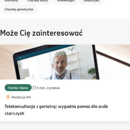
Hormony
Choroby skóry
Ginekologia
Okulistyka
Choroby genetyczne
Może Cię zainteresować
3 min. czytania
Choroby i objawy
Redakcja NN
Telekonsultacja z geriatrą: wygodna pomoc dla osób
starszych