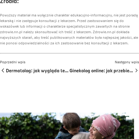
Źródła:
nowej
nowej
nowej
karcie
karcie
karcie
Powyższy materiał ma wyłącznie charakter edukacyjno-informacyjny, nie jest poradą
lekarską i nie zastępuje konsultacji z lekarzem. Przed zastosowaniem się do
wskazówek lub informacji o charakterze specjalistycznym zawartych na stronie
zdrowie.nn.pl należy skonsultować ich treść z lekarzem. Zdrowie.nn.pl dokłada
najwyższych starań, aby treść publikowanych materiałów była najlepszej jakości, ale
nie ponosi odpowiedzialności za ich zastosowanie bez konsultacji z lekarzem.
Poprzedni wpis
Następny wpis
Dermatolog: jak wygląda telewizyta?
Ginekolog online: jak przebiega teleporada?