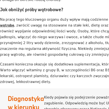
Jak obniżyć próby wątrobowe?
Na pracę tego kluczowego organu duży wpływ mają codzienne 
Link
wątrobę
, zwrócić uwagę na stosowane na stałe leki, dietę oraz
otwiera
również wypijanie odpowiedniej ilości wody. Osoby, które ch
się
jadłospis, włączyć do niego warzywa i owoce, a także chude mię
w
przynajmniej 2 litry wody dziennie, zrezygnować z alkoholu, tł
nowej
znaczenie ma regularna aktywność fizyczna. Niekiedy zmniejsz
karcie
pracę wątroby, ale również gospodarkę cukrową czy zmniejszy
Czasami konieczna okazuje się dodatkowa suplementacja, któr
Warto włączyć witaminy z grupy B, w szczególności B6 oraz B12
lekarski, ostropest plamisty, dziurawiec czy karczoch zwyczaj
zdrowej, lekkostrawnej diety.
Diagnostyka
Kiedy pojawia się podejrzenie poważn
zagubienie. Odpowiedzią może być 
w kierunku
chorobie oferowany przez Nationale-N