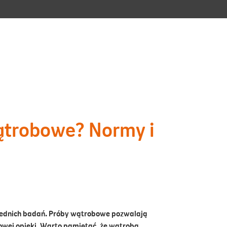
ątrobowe? Normy i
iednich badań. Próby wątrobowe pozwalają
kowej opieki. Warto pamiętać, że wątroba