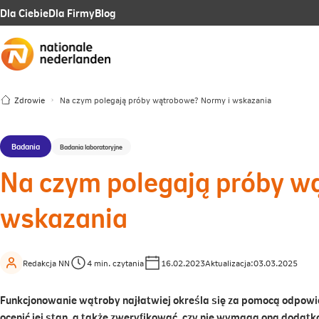
Link
Link
Link
Dla Ciebie
Dla Firmy
Blog
otwiera
otwiera
otwiera
się
się
się
w
w
w
Zdrowie
Na czym polegają próby wątrobowe? Normy i wskazania
nowej
nowej
nowej
karcie
karcie
karcie
Badania
Badania laboratoryjne
Na czym polegają próby w
wskazania
Redakcja NN
4 min. czytania
16.02.2023
Aktualizacja:
03.03.2025
Funkcjonowanie wątroby najłatwiej określa się za pomocą odpow
ocenić jej stan, a także zweryfikować, czy nie wymaga ona dodat