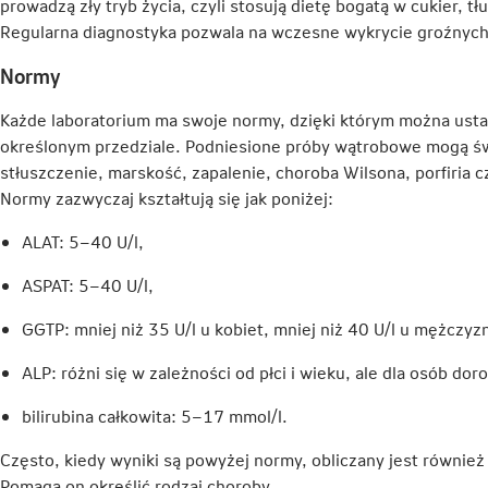
prowadzą zły tryb życia, czyli stosują dietę bogatą w cukier, 
karcie
Regularna diagnostyka pozwala na wczesne wykrycie groźnych
Normy
Każde laboratorium ma swoje normy, dzięki którym można usta
określonym przedziale. Podniesione próby wątrobowe mogą świ
stłuszczenie, marskość, zapalenie, choroba Wilsona, porfiria
Normy zazwyczaj kształtują się jak poniżej:
ALAT: 5–40 U/l,
ASPAT: 5–40 U/l,
GGTP: mniej niż 35 U/l u kobiet, mniej niż 40 U/l u mężczyz
ALP: różni się w zależności od płci i wieku, ale dla osób d
bilirubina całkowita: 5–17 mmol/l.
Często, kiedy wyniki są powyżej normy, obliczany jest również
Pomaga on określić rodzaj choroby.