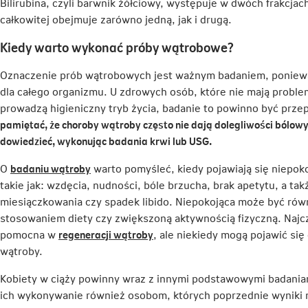
Bilirubina, czyli barwnik żółciowy, występuje w dwóch frakcjach
nowej
całkowitej obejmuje zarówno jedną, jak i drugą.
karcie
Kiedy warto wykonać próby wątrobowe?
Oznaczenie prób wątrobowych jest ważnym badaniem, poniew
dla całego organizmu. U zdrowych osób, które nie mają proble
prowadzą higieniczny tryb życia, badanie to powinno być prz
pamiętać, że choroby wątroby często nie dają dolegliwości bólowy
dowiedzieć, wykonując badania krwi lub USG.
Link
O
badaniu wątroby
warto pomyśleć, kiedy pojawiają się niepo
otwiera
takie jak: wzdęcia, nudności, bóle brzucha, brak apetytu, a ta
się
miesiączkowania czy spadek libido. Niepokojąca może być rów
w
stosowaniem diety czy zwiększoną aktywnością fizyczną. Najczę
nowej
Link
pomocna w
regeneracji wątroby
, ale niekiedy mogą pojawić się
karcie
otwiera
wątroby.
się
Kobiety w ciąży powinny wraz z innymi podstawowymi badaniam
w
ich wykonywanie również osobom, których poprzednie wyniki ni
nowej