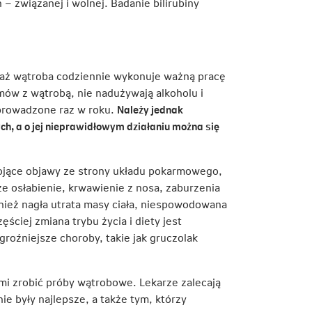
 – związanej i wolnej. Badanie bilirubiny
aż wątroba codziennie wykonuje ważną pracę
mów z wątrobą, nie nadużywają alkoholu i
eprowadzone raz w roku.
Należy jednak
ch, a o jej nieprawidłowym działaniu można się
kojące objawy ze strony układu pokarmowego,
kże osłabienie, krwawienie z nosa, zaburzenia
nież nagła utrata masy ciała, niespowodowana
ściej zmiana trybu życia i diety jest
 groźniejsze choroby, takie jak gruczolak
i zrobić próby wątrobowe. Lekarze zalecają
e były najlepsze, a także tym, którzy