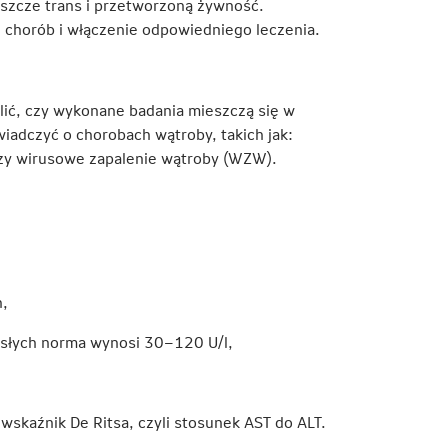
tłuszcze trans i przetworzoną żywność.
 chorób i włączenie odpowiedniego leczenia.
lić, czy wykonane badania mieszczą się w
adczyć o chorobach wątroby, takich jak:
 czy wirusowe zapalenie wątroby (WZW).
n,
orosłych norma wynosi 30–120 U/l,
 wskaźnik De Ritsa, czyli stosunek AST do ALT.