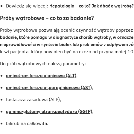
Dowiedz się więcej:
Hepatologia – co to? Jak dbać o wątrobę?
Próby wątrobowe – co to za badanie?
Próby wątrobowe pozwalają ocenić czynność wątroby poprze
badanie, które pomaga w diagnostyce chorób wątroby, w oznaczen
nieprawidłowości w syntezie białek lub problemów z odpływem żół
krwi pacjenta, który powinien być na czczo od przynajmniej 1
Do prób wątrobowych należą parametry:
Link
aminotransferaza alaninowa (ALT)
,
otwiera
Link
aminotransferaza asparaginianowa (AST)
,
się
otwiera
w
fosfataza zasadowa (ALP),
się
nowej
w
karcie
Link
gamma-glutamylotranspeptydaza (GGTP)
,
nowej
otwiera
karcie
bilirubina całkowita.
się
w