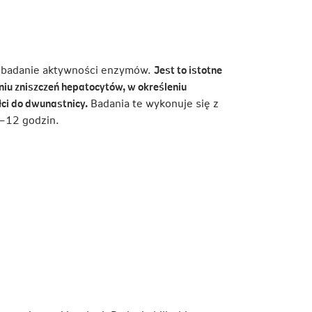
Link
otwiera
się
w
z badanie aktywności enzymów.
Jest to istotne
nowej
iu zniszczeń hepatocytów, w określeniu
karcie
ci do dwunastnicy.
Badania te wykonuje się z
0–12 godzin.