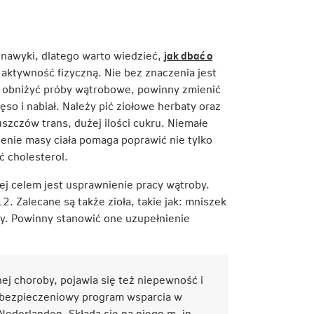
nawyki, dlatego warto wiedzieć,
jak dbać o
 aktywność fizyczną. Nie bez znaczenia jest
cą obniżyć próby wątrobowe, powinny zmienić
so i nabiał. Należy pić ziołowe herbaty oraz
uszczów trans, dużej ilości cukru. Niemałe
enie masy ciała pomaga poprawić nie tylko
ć cholesterol.
ej celem jest usprawnienie pracy wątroby.
. Zalecane są także zioła, takie jak: mniszek
ny. Powinny stanowić one uzupełnienie
ej choroby, pojawia się też niepewność i
Ubezpieczeniowy program wsparcia w
ederlanden. Składa się na niego m. in.