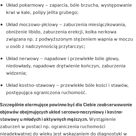
Układ pokarmowy – zaparcia, bóle brzucha, występowanie
w
krwi w kale, polipy jelita grubego;
nowej
karcie
Układ moczowo-płciowy – zaburzenia miesiączkowania,
obniżenie libido, zaburzenia erekcji, kolka nerkowa
związana np. z podwyższonym stężeniem wapnia w moczu
u osób z nadczynnością przytarczyc;
Układ nerwowy – napadowe i przewlekłe bóle głowy,
niedowłady, napadowe drętwienie kończyn, zaburzenia
widzenia;
Układ kostno-stawowy – przewlekłe bóle kości i stawów,
postępująca ograniczona ruchomość.
Szczególnie alarmujące powinno być dla Ciebie zaobserwowanie
objawów obejmujących układ sercowo-naczyniowy i kostno-
stawowy u młodych i aktywnych mężczyzn.
Wystąpienie
zaburzeń w postaci np. ograniczenia ruchomości
nieadekwatnej do wieku jest wskazaniem do diagnostyki w