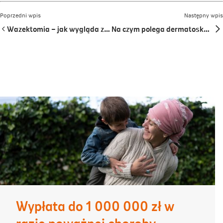
Poprzedni wpis
Następny wpis
Wazektomia – jak wygląda zabieg, kiedy go wykonać?
Na czym polega dermatoskopia?
Wypłata do 1 000 000 zł w
razie poważnej choroby