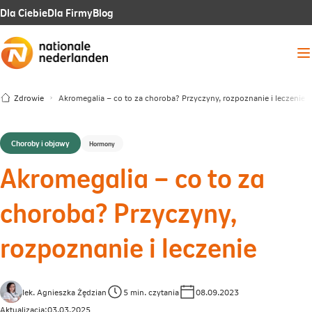
Link
Link
Link
Dla Ciebie
Dla Firmy
Blog
otwiera
otwiera
otwiera
Me
się
się
się
w
w
w
Zdrowie
Akromegalia – co to za choroba? Przyczyny, rozpoznanie i leczenie
nowej
nowej
nowej
karcie
karcie
karcie
Choroby i objawy
Hormony
Akromegalia – co to za
choroba? Przyczyny,
rozpoznanie i leczenie
lek. Agnieszka Żędzian
5 min. czytania
08.09.2023
Aktualizacja:
03.03.2025