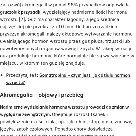
Za rozwój akromegalii w ponad 98% przypadków odpowiada
Link
gruczolak przysadki
wydzielający nadmierne ilości hormonu
otwiera
wzrostu [2]. Guz ma charakter łagodny, a jego średnica
się
najczęściej nie przekracza 10 mm. Do bardzo rzadkich
w
przyczyn akromegalii należy ektopowe wytwarzanie hormonu
nowej
uwalniającego hormon wzrostu przez guz płuca, trzustki lub
karcie
nowotwory innych organów wewnętrznych. W takiej sytuacji
guz produkuje hormony, które normalnie nie są wytwarzane w
miejscu, w którym ten guz się znajduje.
Przeczytaj też:
Somatropina – czym jest i jak działa hormon
Link
wzrostu?
otwiera
Akromegalia – objawy i przebieg
się
w
Nadmierne wydzielanie hormonu wzrostu prowadzi do zmian w
nowej
wyglądzie zewnętrznym.
Obejmuje rozrost tkanek i
karcie
powiększenie części ciała, np. rąk, dłoni, stóp, nosa, żuchwy,
języka, zatok czołowych. Ponadto chory doświadcza
dolegliwości ogólnych w postaci: niekontrolowanego