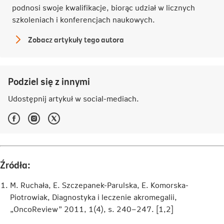
podnosi swoje kwalifikacje, biorąc udział w licznych
szkoleniach i konferencjach naukowych.
Zobacz artykuły tego autora
lek.
Agnieszka
Żędzian
Podziel się z innymi
Udostępnij artykuł w
social-mediach
.
Facebook
Instagram
Twitter
-
-
-
Link
Link
Link
otwiera
otwiera
otwiera
się
się
się
w
w
w
Źródła:
nowej
nowej
nowej
karcie
karcie
karcie
M. Ruchała, E. Szczepanek-Parulska, E. Komorska-
Piotrowiak, Diagnostyka i leczenie akromegalii,
„OncoReview” 2011, 1(4), s. 240–247. [1,2]