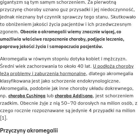
gigantyzm są tym samym schorzeniem. Za pierwotną
przyczynę choroby uznano guz przysadki i jej niedoczynność,
jednak nieznany był czynnik sprawczy tego stanu. Skutkowało
to obniżeniem jakości życia pacjentów i ich przedwczesnym
zgonem.
Obecnie o akromegalii wiemy znacznie więcej, co
umożliwia właściwe rozpoznanie choroby, podjęcie leczenia,
poprawę jakości życia i samopoczucia pacjentów.
Akromegalia w równym stopniu dotyka kobiet i mężczyzn.
Średni wiek zachorowania to około 40 lat.
U podłoża choroby
leżą problemy i zaburzenia hormonalne
, dlatego akromegalia
klasyfikowana jest jako schorzenie endokrynologiczne.
Akromegalia, podobnie jak inne choroby układu dokrewnego,
Link
Link
np.
choroba Cushinga
lub
choroba Addisona
, jest schorzeniem
otwiera
otwiera
rzadkim. Obecnie żyje z nią 50–70 dorosłych na milion osób, z
się
się
czego rocznie rozpoznawane są jedynie 4 przypadki na milion
w
w
[1].
nowej
nowej
Przyczyny akromegalii
karcie
karcie