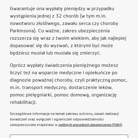
otwiera
Gwarantuje ona wypłatę pieniędzy w przypadku
się
wystąpienia jednej z 32 chorób (w tym m.in.
w
nowotworu złośliwego, zawału serca czy choroby
nowej
Parkinsona). Co ważne, zakres ubezpieczenia
karcie
rozszerza się wraz z twoim wiekiem, aby jak najlepiej
dopasować się do wyzwań, z którymi być może
będziesz musiał lub musiała się zmierzyć.
Oprócz wypłaty świadczenia pieniężnego możesz
liczyć też na wsparcie medyczne i opiekuńcze po
diagnozie poważnej choroby, czyli praktyczną pomoc,
m.in. transport medyczny, dostarczenie leków,
pomoc pielęgniarki, pomoc domową, organizację
rehabilitacji.
Szczegółowe informacje na temat zakresu ochrony, zasad realizacji
świadczeń oraz wyłączeń i ograniczeń odpowiedzialności
Link otwie
ubezpieczyciela znajdziesz w
ogólnych warunkach ubezpieczenia (OWU)
.