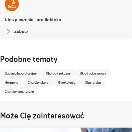
Ubezpieczenia i profilaktyka
Zobacz
Podobne tematy
Badania laboratoryjne
Choroby zakaźne
Układ pokarmowy
Hormony
Choroby skóry
Ginekologia
Okulistyka
Choroby genetyczne
Może Cię zainteresować