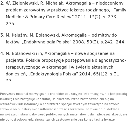
W. Zieleniewski, R. Michalak, Akromegalia – niedoceniony
problem zdrowotny w praktyce lekarza rodzinnego, „Family
Medicine & Primary Care Review” 2011, 13(2), s. 273–
275.
M. Kałużny, M. Bolanowski, Akromegalia – od mitów do
faktów, „Endokrynologia Polska” 2008, 59(3), s.242–244.
M. Bolanowski i in, Akromegalia – nowe spojrzenie na
pacjenta. Polskie propozycje postępowania diagnostyczno-
terapeutycznego w akromegalii w świetle aktualnych
doniesień, „Endokrynologia Polska” 2014, 65(1)2, s.31–
37.
Powyższy materiał ma wyłącznie charakter edukacyjno-informacyjny, nie jest poradą
lekarską i nie zastępuje konsultacji z lekarzem. Przed zastosowaniem się do
wskazówek lub informacji o charakterze specjalistycznym zawartych na stronie
zdrowie.nn.pl należy skonsultować ich treść z lekarzem. Zdrowie.nn.pl dokłada
najwyższych starań, aby treść publikowanych materiałów była najlepszej jakości, ale
nie ponosi odpowiedzialności za ich zastosowanie bez konsultacji z lekarzem.