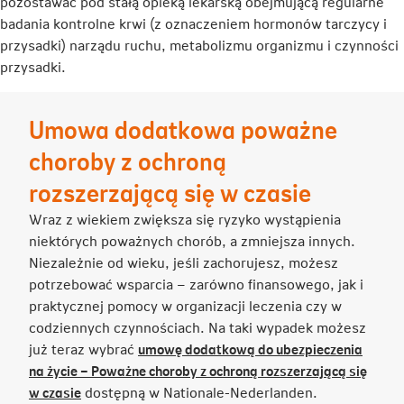
pozostawać pod stałą opieką lekarską obejmującą regularne
badania kontrolne krwi (z oznaczeniem hormonów tarczycy i
przysadki) narządu ruchu, metabolizmu organizmu i czynności
przysadki.
Umowa dodatkowa poważne
choroby z ochroną
rozszerzającą się w czasie
Wraz z wiekiem zwiększa się ryzyko wystąpienia
niektórych poważnych chorób, a zmniejsza innych.
Niezależnie od wieku, jeśli zachorujesz, możesz
potrzebować wsparcia – zarówno finansowego, jak i
praktycznej pomocy w organizacji leczenia czy w
codziennych czynnościach. Na taki wypadek możesz
już teraz wybrać
umowę dodatkową do ubezpieczenia
na życie – Poważne choroby z ochroną rozszerzającą się
Link
w czasie
dostępną w Nationale-Nederlanden.