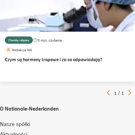
5 min. czytania
Choroby i objawy
Redakcja NN
Czym są hormony tropowe i za co odpowiadają?
Poprzedni
N
Artykuł
1
/
1
artykuł
a
O Nationale-Nederlanden
Nasze spółki
Aktualności