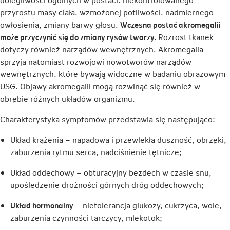
przyrostu masy ciała, wzmożonej potliwości, nadmiernego
owłosienia, zmiany barwy głosu.
Wczesna postać akromegalii
może przyczynić się do zmiany rysów twarzy.
Rozrost tkanek
dotyczy również narządów wewnętrznych. Akromegalia
sprzyja natomiast rozwojowi nowotworów narządów
wewnętrznych, które bywają widoczne w badaniu obrazowym
USG. Objawy akromegalii mogą rozwinąć się również w
obrębie różnych układów organizmu.
Charakterystyka symptomów przedstawia się następująco:
Układ krążenia – napadowa i przewlekła duszność, obrzęki,
zaburzenia rytmu serca, nadciśnienie tętnicze;
Układ oddechowy – obturacyjny bezdech w czasie snu,
upośledzenie drożności górnych dróg oddechowych;
Link
Układ hormonalny
– nietolerancja glukozy, cukrzyca, wole,
otwiera
zaburzenia czynności tarczycy, mlekotok;
się