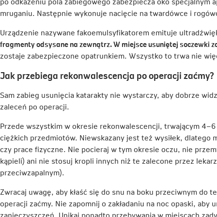
po odkażeniu pola zabiegowego zabezpiecza oko specjalnym
w
mruganiu. Następnie wykonuje nacięcie na twardówce i rogó
nowej
karcie
Urządzenie nazywane fakoemulsyfikatorem emituje ultradźwięk
fragmenty odsysane na zewnątrz. W miejsce usuniętej soczewki z
zostaje zabezpieczone opatrunkiem. Wszystko to trwa nie więc
Jak przebiega rekonwalescencja po operacji zaćmy?
Sam zabieg usunięcia katarakty nie wystarczy, aby dobrze widz
zaleceń po operacji.
Przede wszystkim w okresie rekonwalescencji, trwającym 4–6 t
ciężkich przedmiotów. Niewskazany jest też wysiłek, dlatego
czy prace fizyczne. Nie pocieraj w tym okresie oczu, nie prze
kąpieli) ani nie stosuj kropli innych niż te zalecone przez leka
przeciwzapalnym).
Zwracaj uwagę, aby kłaść się do snu na boku przeciwnym do te
operacji zaćmy. Nie zapomnij o zakładaniu na noc opaski, aby 
zanieczyszczeń. Unikaj ponadto przebywania w miejscach zad