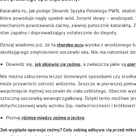
Katarakta to, jak podaje Słownik Języka Polskiego PWN, skalist
które powoduje nagły spadek wód. Innymi słowy – wodospad. 
mechanizm powstawania zaćmy, zwanej potocznie kataraktą. Z
stan zapalny i doprowadzający ostatecznie do ślepoty.
Link
Dzisiaj wiadomo już, że ta
choroba oczu
wynika z wrodzonego b
otwiera
skutkującego zmętnieniem soczewki oka. Nie ma natomiast d
się
Link
Dowiedz się,
jak objawia się zaćma
, a zwłaszcza jakie są
pie
w
otwiera
nowej
Nie można zaburzenia leczyć domowymi sposobami czy środkam
się
karcie
może przywrócić ostrość widzenia. Jeszcze w pierwszej poło
w
wepchnięcie mętnej soczewki do ciała szklistego. Obecnie wyd
nowej
sztuczną soczewką wewnątrzgałkową. Dzięki temu możliwe jes
karcie
dotychczasowej wady wzroku (np. nadwzroczności i krótkowzr
Link
Poznaj
różnice między zaćmą a jaskrą
.
otwiera
Jak wygląda operacja zaćmy? Cały zabieg odbywa się przed mikr
się