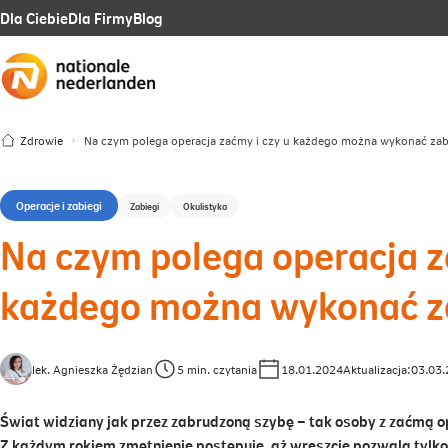
Link
Link
Link
Dla Ciebie
Dla Firmy
Blog
otwiera
otwiera
otwiera
się
się
się
w
w
w
Zdrowie
Na czym polega operacja zaćmy i czy u każdego można wykonać zab
nowej
nowej
nowej
karcie
karcie
karcie
Operacje i zabiegi
Zabiegi
Okulistyka
Na czym polega operacja z
każdego można wykonać z
lek. Agnieszka Żędzian
5 min. czytania
18.01.2024
Aktualizacja:
03.03
Świat widziany jak przez zabrudzoną szybę – tak osoby z zaćmą opi
Z każdym rokiem zmętnienie postępuje, aż wreszcie pozwala tylko r