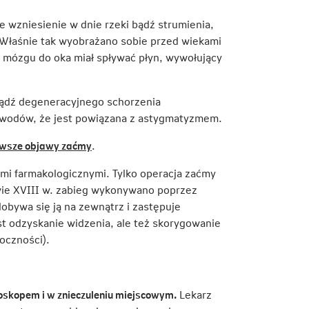
e wzniesienie w dnie rzeki bądź strumienia,
Właśnie tak wyobrażano sobie przed wiekami
 mózgu do oka miał spływać płyn, wywołujący
ądź degeneracyjnego schorzenia
owodów, że jest powiązana z astygmatyzmem.
Link
rwsze objawy zaćmy
.
otwiera
i farmakologicznymi. Tylko operacja zaćmy
się
wie XVIII w. zabieg wykonywano poprzez
w
obywa się ją na zewnątrz i zastępuje
nowej
t odzyskanie widzenia, ale też skorygowanie
karcie
oczności).
oskopem i w znieczuleniu miejscowym.
Lekarz