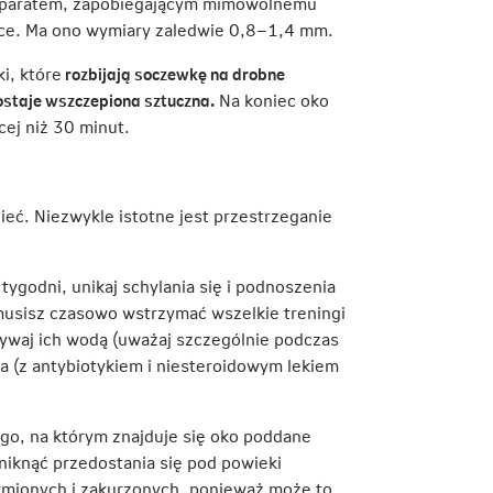
 aparatem, zapobiegającym mimowolnemu
wce. Ma ono wymiary zaledwie 0,8–1,4 mm.
i, które
rozbijają soczewkę na drobne
ostaje wszczepiona sztuczna.
Na koniec oko
ej niż 30 minut.
ieć. Niezwykle istotne jest przestrzeganie
ygodni, unikaj schylania się i podnoszenia
 musisz czasowo wstrzymać wszelkie treningi
mywaj ich wodą (uważaj szczególnie podczas
rza (z antybiotykiem i niesteroidowym lekiem
go, na którym znajduje się oko poddane
uniknąć przedostania się pod powieki
ymionych i zakurzonych, ponieważ może to