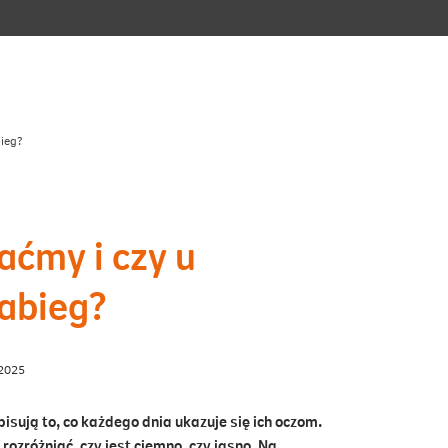
ieg?
aćmy i czy u
abieg?
.2025
sują to, co każdego dnia ukazuje się ich oczom.
ozróżniać, czy jest ciemno, czy jasno. Na