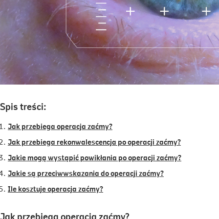
Spis treści:
Jak przebiega operacja zaćmy?
Jak przebiega rekonwalescencja po operacji zaćmy?
Jakie mogą wystąpić powikłania po operacji zaćmy?
Jakie są przeciwwskazania do operacji zaćmy?
Ile kosztuje operacja zaćmy?
Jak przebiega operacja zaćmy?