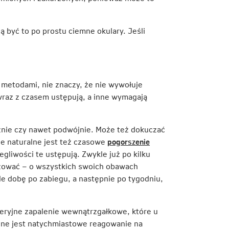
ą być to po prostu ciemne okulary. Jeśli
metodami, nie znaczy, że nie wywołuje
 wraz z czasem ustępują, a inne wymagają
aźnie czy nawet podwójnie. Może też dokuczać
cie naturalne jest też czasowe
pogorszenie
gliwości te ustępują. Zwykle już po kilku
lizować – o wszystkich swoich obawach
le dobę po zabiegu, a następnie po tygodniu,
teryjne zapalenie wewnątrzgałkowe, które u
żne jest natychmiastowe reagowanie na