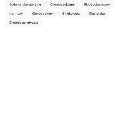
Badania laboratoryjne
Choroby zakaźne
Układ pokarmowy
Hormony
Choroby skóry
Ginekologia
Okulistyka
Choroby genetyczne