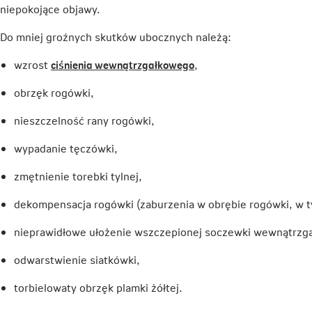
niepokojące objawy.
Do mniej groźnych skutków ubocznych należą:
Link
wzrost
ciśnienia wewnątrzgałkowego
,
otwiera
obrzęk rogówki,
się
w
nieszczelność rany rogówki,
nowej
karcie
wypadanie tęczówki,
zmętnienie torebki tylnej,
dekompensacja rogówki (zaburzenia w obrębie rogówki, w ty
nieprawidłowe ułożenie wszczepionej soczewki wewnątrzga
odwarstwienie siatkówki,
torbielowaty obrzęk plamki żółtej.