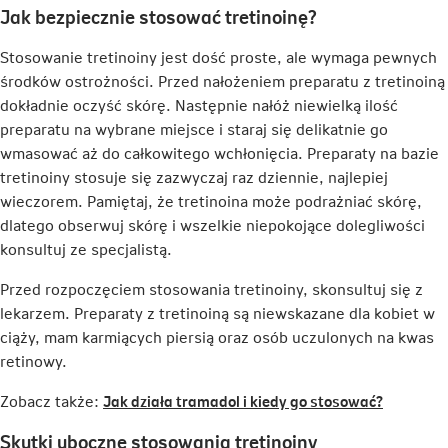
Jak bezpiecznie stosować tretinoinę?
Stosowanie tretinoiny jest dość proste, ale wymaga pewnych
środków ostrożności. Przed nałożeniem preparatu z tretinoiną
dokładnie oczyść skórę. Następnie nałóż niewielką ilość
preparatu na wybrane miejsce i staraj się delikatnie go
wmasować aż do całkowitego wchłonięcia. Preparaty na bazie
tretinoiny stosuje się zazwyczaj raz dziennie, najlepiej
wieczorem. Pamiętaj, że tretinoina może podrażniać skórę,
dlatego obserwuj skórę i wszelkie niepokojące dolegliwości
konsultuj ze specjalistą.
Przed rozpoczęciem stosowania tretinoiny, skonsultuj się z
lekarzem. Preparaty z tretinoiną są niewskazane dla kobiet w
ciąży, mam karmiących piersią oraz osób uczulonych na kwas
retinowy.
Link
Zobacz także:
Jak działa tramadol i kiedy go stosować?
otwiera
Skutki uboczne stosowania tretinoiny
się