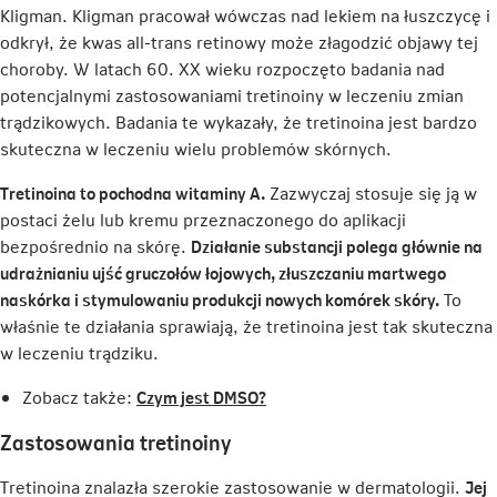
Kligman. Kligman pracował wówczas nad lekiem na łuszczycę i
odkrył, że kwas all-trans retinowy może złagodzić objawy tej
choroby. W latach 60. XX wieku rozpoczęto badania nad
potencjalnymi zastosowaniami tretinoiny w leczeniu zmian
trądzikowych. Badania te wykazały, że tretinoina jest bardzo
skuteczna w leczeniu wielu problemów skórnych.
Tretinoina to pochodna witaminy A.
Zazwyczaj stosuje się ją w
postaci żelu lub kremu przeznaczonego do aplikacji
bezpośrednio na skórę.
Działanie substancji polega głównie na
udrażnianiu ujść gruczołów łojowych, złuszczaniu martwego
naskórka i stymulowaniu produkcji nowych komórek skóry.
To
właśnie te działania sprawiają, że tretinoina jest tak skuteczna
w leczeniu trądziku.
Link
Zobacz także:
Czym jest DMSO?
otwiera
Zastosowania tretinoiny
się
w
Tretinoina znalazła szerokie zastosowanie w dermatologii.
Jej