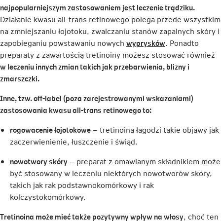
nowej
najpopularniejszym zastosowaniem jest leczenie trądziku.
karcie
Działanie kwasu all-trans retinowego polega przede wszystkim
na zmniejszaniu łojotoku, zwalczaniu stanów zapalnych skóry i
Link
zapobieganiu powstawaniu nowych
wyprysków
. Ponadto
otwiera
preparaty z zawartością tretinoiny możesz stosować również
się
w leczeniu innych zmian takich jak przebarwienia, blizny i
w
zmarszczki.
nowej
Inne, tzw. off-label (poza zarejestrowanymi wskazaniami)
karcie
zastosowania kwasu all-trans retinowego to:
rogowacenie łojotokowe
– tretinoina łagodzi takie objawy jak
zaczerwienienie, łuszczenie i świąd.
nowotwory skóry
– preparat z omawianym składnikiem może
być stosowany w leczeniu niektórych nowotworów skóry,
takich jak rak podstawnokomórkowy i rak
kolczystokomórkowy.
Tretinoina może mieć także pozytywny wpływ na włosy
, choć ten