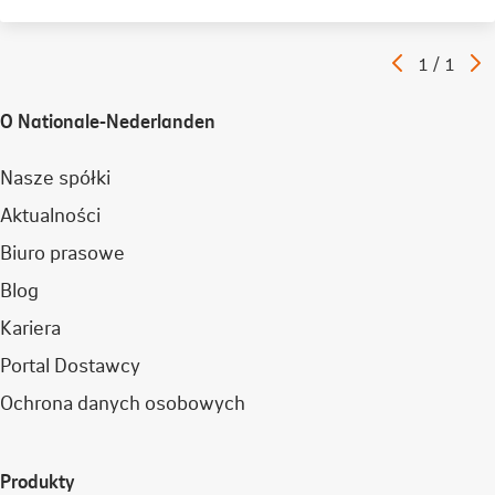
Poprzedni
N
Artykuł
1
/
1
artykuł
a
O Nationale-Nederlanden
Nasze spółki
Aktualności
Biuro prasowe
Blog
Kariera
Portal Dostawcy
Ochrona danych osobowych
Produkty