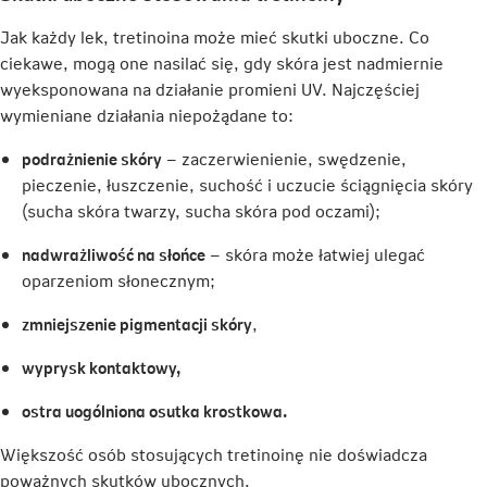
w
Jak każdy lek, tretinoina może mieć skutki uboczne. Co
nowej
ciekawe, mogą one nasilać się, gdy skóra jest nadmiernie
karcie
wyeksponowana na działanie promieni UV. Najczęściej
wymieniane działania niepożądane to:
podrażnienie skóry
– zaczerwienienie, swędzenie,
pieczenie, łuszczenie, suchość i uczucie ściągnięcia skóry
(sucha skóra twarzy, sucha skóra pod oczami);
nadwrażliwość na słońce
– skóra może łatwiej ulegać
oparzeniom słonecznym;
zmniejszenie pigmentacji skóry
,
wyprysk kontaktowy,
ostra uogólniona osutka krostkowa.
Większość osób stosujących tretinoinę nie doświadcza
poważnych skutków ubocznych.