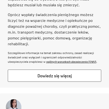
będziesz musiał lub musiała się zmierzyć.
Oprócz wypłaty świadczenia pieniężnego możesz
liczyć też na wsparcie medyczne i opiekuńcze po
diagnozie poważnej choroby, czyli praktyczną pomoc,
m.in. transport medyczny, dostarczenie leków,
pomoc pielęgniarki, pomoc domową, organizację
rehabilitacji.
Szczegółowe informacje na temat zakresu ochrony, zasad realizacji
świadczeń oraz wyłączeń i ograniczeń odpowiedzialności
Link otwie
ubezpieczyciela znajdziesz w
ogólnych warunkach ubezpieczenia (OWU)
.
Link
Dowiedz się więcej
otwiera
się
w
nowej
karcie