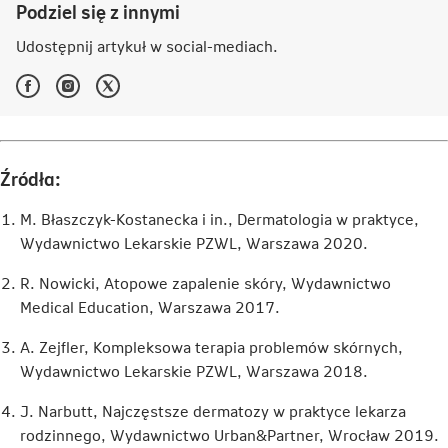
Podziel się z innymi
Udostępnij artykuł w
social-mediach
.
Facebook
Instagram
Twitter
-
-
-
Link
Link
Link
otwiera
otwiera
otwiera
się
się
się
w
w
w
Źródła:
nowej
nowej
nowej
karcie
karcie
karcie
M. Błaszczyk-Kostanecka i in., Dermatologia w praktyce,
Wydawnictwo Lekarskie PZWL, Warszawa 2020.
R. Nowicki, Atopowe zapalenie skóry, Wydawnictwo
Medical Education, Warszawa 2017.
A. Zejfler, Kompleksowa terapia problemów skórnych,
Wydawnictwo Lekarskie PZWL, Warszawa 2018.
J. Narbutt, Najczęstsze dermatozy w praktyce lekarza
rodzinnego, Wydawnictwo Urban&Partner, Wrocław 2019.