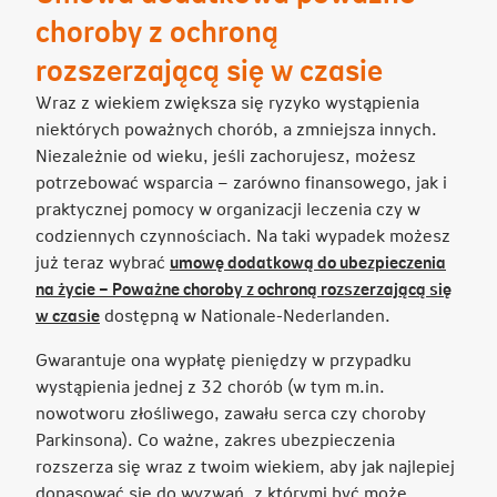
choroby z ochroną
rozszerzającą się w czasie
Wraz z wiekiem zwiększa się ryzyko wystąpienia
niektórych poważnych chorób, a zmniejsza innych.
Niezależnie od wieku, jeśli zachorujesz, możesz
potrzebować wsparcia – zarówno finansowego, jak i
praktycznej pomocy w organizacji leczenia czy w
codziennych czynnościach. Na taki wypadek możesz
już teraz wybrać
umowę dodatkową do ubezpieczenia
na życie – Poważne choroby z ochroną rozszerzającą się
Link
w czasie
dostępną w Nationale-Nederlanden.
otwiera
Gwarantuje ona wypłatę pieniędzy w przypadku
się
wystąpienia jednej z 32 chorób (w tym m.in.
w
nowotworu złośliwego, zawału serca czy choroby
nowej
Parkinsona). Co ważne, zakres ubezpieczenia
karcie
rozszerza się wraz z twoim wiekiem, aby jak najlepiej
dopasować się do wyzwań, z którymi być może