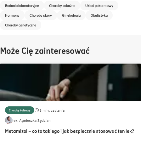
Badania laboratoryjne
Choroby zakaźne
Układ pokarmowy
Hormony
Choroby skóry
Ginekologia
Okulistyka
Choroby genetyczne
Może Cię zainteresować
5 min. czytania
Choroby i objawy
lek. Agnieszka Żędzian
Metamizol – co to takiego i jak bezpiecznie stosować ten lek?