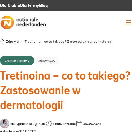
Link
Link
Link
Dla Ciebie
Dla Firmy
Blog
otwiera
otwiera
otwiera
Me
się
się
się
w
w
w
Zdrowie
Tretinoina – co to takiego? Zastosowanie w dermatologii
nowej
nowej
nowej
karcie
karcie
karcie
Choroby i objawy
Choroby skóry
Tretinoina – co to takiego?
Zastosowanie w
dermatologii
lek. Agnieszka Żędzian
4 min. czytania
06.05.2024
Aktualizacja:
03.03.2025