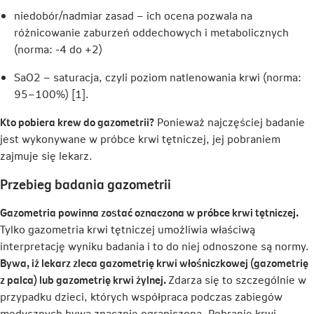
niedobór/nadmiar zasad – ich ocena pozwala na
różnicowanie zaburzeń oddechowych i metabolicznych
(norma: -4 do +2)
SaO2 – saturacja, czyli poziom natlenowania krwi (norma:
95–100%) [1].
Kto pobiera krew do gazometrii?
Ponieważ najczęściej badanie
jest wykonywane w próbce krwi tętniczej, jej pobraniem
zajmuje się lekarz.
Przebieg badania gazometrii
Gazometria powinna zostać oznaczona w próbce krwi tętniczej.
Tylko gazometria krwi tętniczej umożliwia właściwą
interpretację wyniku badania i to do niej odnoszone są normy.
Bywa, iż lekarz zleca gazometrię krwi włośniczkowej (gazometrię
z palca) lub gazometrię krwi żylnej.
Zdarza się to szczególnie w
przypadku dzieci, których współpraca podczas zabiegów
medycznych bywa znacznie ograniczona. Pobranie krwi