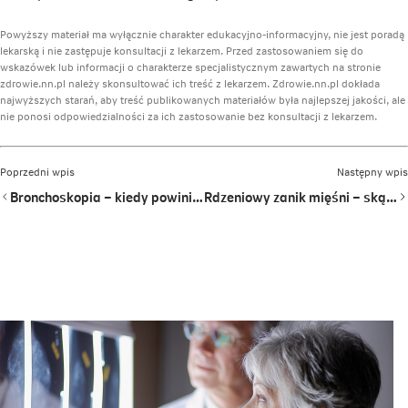
Powyższy materiał ma wyłącznie charakter edukacyjno-informacyjny, nie jest poradą
lekarską i nie zastępuje konsultacji z lekarzem. Przed zastosowaniem się do
wskazówek lub informacji o charakterze specjalistycznym zawartych na stronie
zdrowie.nn.pl należy skonsultować ich treść z lekarzem. Zdrowie.nn.pl dokłada
najwyższych starań, aby treść publikowanych materiałów była najlepszej jakości, ale
nie ponosi odpowiedzialności za ich zastosowanie bez konsultacji z lekarzem.
Poprzedni wpis
Następny wpis
Bronchoskopia – kiedy powinieneś ją wykonać? Jak przebiega badanie?
Rdzeniowy zanik mięśni – skąd się bierze? Jak leczyć tę chorobę?