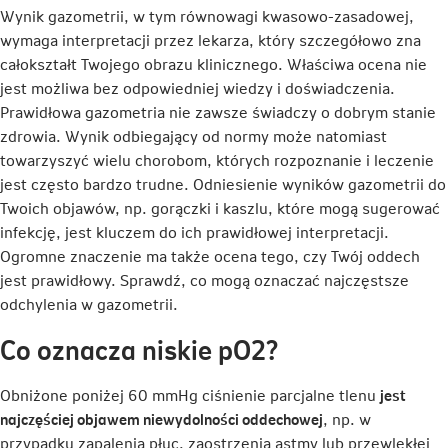
w
Wynik gazometrii, w tym równowagi kwasowo-zasadowej,
nowej
wymaga interpretacji przez lekarza, który szczegółowo zna
karcie
całokształt Twojego obrazu klinicznego. Właściwa ocena nie
jest możliwa bez odpowiedniej wiedzy i doświadczenia.
Prawidłowa gazometria nie zawsze świadczy o dobrym stanie
zdrowia. Wynik odbiegający od normy może natomiast
towarzyszyć wielu chorobom, których rozpoznanie i leczenie
jest często bardzo trudne. Odniesienie wyników gazometrii do
Twoich objawów, np. gorączki i kaszlu, które mogą sugerować
infekcję, jest kluczem do ich prawidłowej interpretacji.
Ogromne znaczenie ma także ocena tego, czy Twój oddech
jest prawidłowy. Sprawdź, co mogą oznaczać najczęstsze
odchylenia w gazometrii.
Co oznacza niskie pO2?
Obniżone poniżej 60 mmHg ciśnienie parcjalne tlenu
jest
najczęściej objawem niewydolności oddechowej
, np. w
przypadku zapalenia płuc, zaostrzenia astmy lub przewlekłej