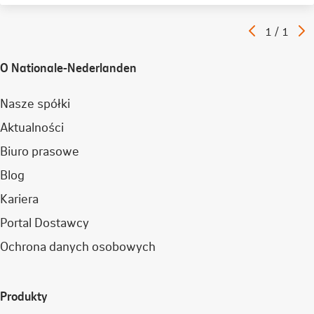
Poprzedni
N
Artykuł
1
/
1
artykuł
a
O Nationale-Nederlanden
Nasze spółki
Aktualności
Biuro prasowe
Blog
Kariera
Portal Dostawcy
Ochrona danych osobowych
Produkty