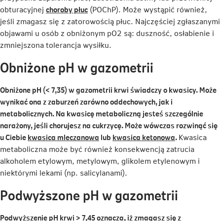
Link
obturacyjnej
choroby płuc
(POChP). Może wystąpić również,
otwiera
jeśli zmagasz się z zatorowością płuc. Najczęściej zgłaszanymi
się
objawami u osób z obniżonym pO2 są: duszność, osłabienie i
w
zmniejszona tolerancja wysiłku.
nowej
Obniżone pH w gazometrii
karcie
Obniżone pH (< 7,35) w gazometrii krwi świadczy o kwasicy. Może
wynikać ona z zaburzeń zarówno oddechowych, jak i
metabolicznych. Na kwasicę metaboliczną jesteś szczególnie
narażony, jeśli chorujesz na cukrzycę. Może wówczas rozwinąć się
Link
Link
u Ciebie
kwasica mleczanowa
lub
kwasica ketonowa
.
Kwasica
otwiera
otwiera
metaboliczna może być również konsekwencją zatrucia
się
się
alkoholem etylowym, metylowym, glikolem etylenowym i
w
w
niektórymi lekami (np. salicylanami).
nowej
nowej
Podwyższone pH w gazometrii
karcie
karcie
Podwyższenie pH krwi > 7,45 oznacza, iż zmagasz się z