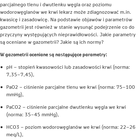
parcjalnego tlenu i dwutlenku węgla oraz poziomu
wodorowęglanów we krwi lekarz może zdiagnozować m.in.
kwasicę i zasadowicę. Na podstawie objawów i parametrów
gazometrii jest również w stanie wysunąć podejrzenie co do
przyczyny występujących nieprawidłowości. Jakie parametry
są oceniane w gazometrii? Jakie są ich normy?
W gazometrii oceniane są następujące parametry:
pH – stopień kwasowości lub zasadowości krwi (norma:
7,35–7,45),
PaO2 – ciśnienie parcjalne tlenu we krwi (norma: 75–100
mmHg),
PaCO2 – ciśnienie parcjalne dwutlenku węgla we krwi
(norma: 35–45 mmHg),
HCO3 – poziom wodorowęglanów we krwi (norma: 22–26
meq/L),