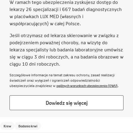
W ramach tego ubezpieczenia zyskujesz dostęp do
się
lekarzy 26 specjalizacji i 667 badań diagnostycznych
w
w placówkach LUX MED (własnych i
nowej
współpracujących) w całej Polsce.
karcie
Jeśli otrzymasz od lekarza skierowanie w związku z
podejrzeniem poważnej choroby, na wizytę do
lekarza specjalisty lub badania laboratoryjne umówisz
się w ciągu 3 dni roboczych, a na badania obrazowe w
ciągu 10 dni roboczych.
Szczegółowe informacje na temat zakresu ochrony, zasad realizacji
świadczeń oraz wyłączeń i ograniczeń odpowiedzialności
Link otwie
ubezpieczyciela znajdziesz w
ogólnych warunkach ubezpieczenia (OWU)
.
Link
Dowiedz się więcej
otwiera
się
w
Krew
Badania krwi
nowej