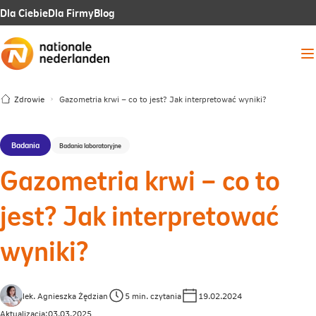
Link
Link
Link
Dla Ciebie
Dla Firmy
Blog
otwiera
otwiera
otwiera
Me
się
się
się
w
w
w
Zdrowie
Gazometria krwi – co to jest? Jak interpretować wyniki?
nowej
nowej
nowej
karcie
karcie
karcie
Badania
Badania laboratoryjne
Gazometria krwi – co to
jest? Jak interpretować
wyniki?
lek. Agnieszka Żędzian
5 min. czytania
19.02.2024
Aktualizacja:
03.03.2025