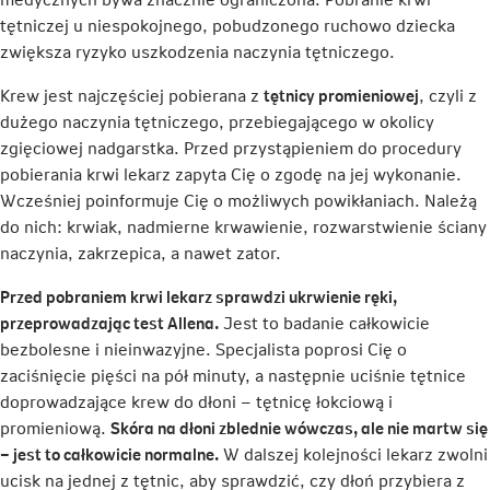
tętniczej u niespokojnego, pobudzonego ruchowo dziecka
zwiększa ryzyko uszkodzenia naczynia tętniczego.
Krew jest najczęściej pobierana z
tętnicy promieniowej
, czyli z
dużego naczynia tętniczego, przebiegającego w okolicy
zgięciowej nadgarstka. Przed przystąpieniem do procedury
pobierania krwi lekarz zapyta Cię o zgodę na jej wykonanie.
Wcześniej poinformuje Cię o możliwych powikłaniach. Należą
do nich: krwiak, nadmierne krwawienie, rozwarstwienie ściany
naczynia, zakrzepica, a nawet zator.
Przed pobraniem krwi lekarz sprawdzi ukrwienie ręki,
przeprowadzając test Allena.
Jest to badanie całkowicie
bezbolesne i nieinwazyjne. Specjalista poprosi Cię o
zaciśnięcie pięści na pół minuty, a następnie uciśnie tętnice
doprowadzające krew do dłoni – tętnicę łokciową i
promieniową.
Skóra na dłoni zblednie wówczas, ale nie martw się
– jest to całkowicie normalne.
W dalszej kolejności lekarz zwolni
ucisk na jednej z tętnic, aby sprawdzić, czy dłoń przybiera z