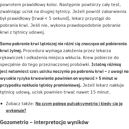
powrotem prawidłowy kolor. Następnie powtórzy cały test,
zwalniając ucisk na drugiej tętnicy. Jeżeli powrót zabarwienia
był prawidłowy (trwał < 5 sekund), lekarz przystąpi do
pobrania krwi. Jeśli nie, wykona prawdopodobnie pobranie
krwi z tętnicy udowej.
Samo pobranie krwi tętniczej nie różni się znacząco od pobierania
krwi żylnej.
Procedura wymaga założenia przez lekarza
rękawiczek i odkażenia miejsca wkłucia. Krew pobierze do
specjalnie do tego przeznaczonej probówki.
Istotną różnicą
jest natomiast czas ucisku naczynia po pobraniu krwi – z uwagi na
wysokie ryzyko krwawienia powinien on wynosić > 5 minut w
przypadku nakłucia tętnicy promieniowej.
Jeżeli lekarz nakłuje
tętnicę udową, ucisk powinien trwać nawet 15 minut.
Zobacz także:
Na czym polega pulsoksymetria i kiedy się ją
Link
wykonuje?
otwiera
Gazometria – interpretacja wyników
się