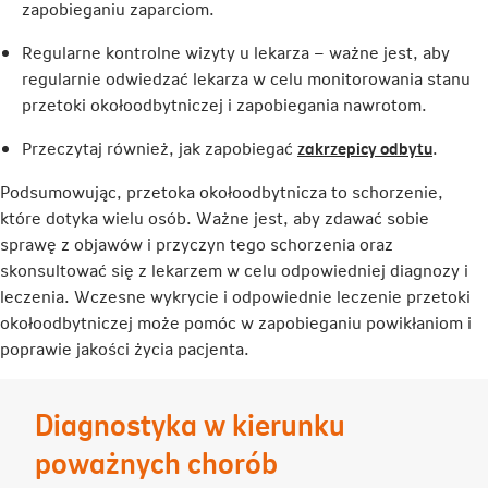
zapobieganiu zaparciom.
Regularne kontrolne wizyty u lekarza – ważne jest, aby
regularnie odwiedzać lekarza w celu monitorowania stanu
przetoki okołoodbytniczej i zapobiegania nawrotom.
Link
Przeczytaj również, jak zapobiegać
zakrzepicy odbytu
.
otwier
Podsumowując, przetoka okołoodbytnicza to schorzenie,
się
które dotyka wielu osób. Ważne jest, aby zdawać sobie
w
sprawę z objawów i przyczyn tego schorzenia oraz
nowej
skonsultować się z lekarzem w celu odpowiedniej diagnozy i
karcie
leczenia. Wczesne wykrycie i odpowiednie leczenie przetoki
okołoodbytniczej może pomóc w zapobieganiu powikłaniom i
poprawie jakości życia pacjenta.
Diagnostyka w kierunku
poważnych chorób