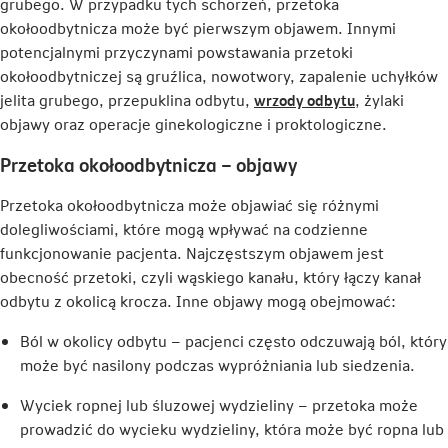
grubego. W przypadku tych schorzeń, przetoka
okołoodbytnicza może być pierwszym objawem. Innymi
potencjalnymi przyczynami powstawania przetoki
okołoodbytniczej są gruźlica, nowotwory, zapalenie uchyłków
Link
jelita grubego, przepuklina odbytu,
wrzody odbytu
, żylaki
otwiera
objawy oraz operacje ginekologiczne i proktologiczne.
się
Przetoka okołoodbytnicza – objawy
w
nowej
Przetoka okołoodbytnicza może objawiać się różnymi
karcie
dolegliwościami, które mogą wpływać na codzienne
funkcjonowanie pacjenta. Najczęstszym objawem jest
obecność przetoki, czyli wąskiego kanału, który łączy kanał
odbytu z okolicą krocza. Inne objawy mogą obejmować:
Ból w okolicy odbytu – pacjenci często odczuwają ból, który
może być nasilony podczas wypróżniania lub siedzenia.
Wyciek ropnej lub śluzowej wydzieliny – przetoka może
prowadzić do wycieku wydzieliny, która może być ropna lub