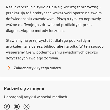
Nasi eksperci nie tylko dzielą się wiedzą teoretyczną –
przekazują też praktyczne wskazówki oparte na swoim
doświadczeniu zawodowym. Piszą o tym, co naprawdę
ważne dla Twojego zdrowia: od profilaktyki, przez
diagnostykę, po metody leczenia.
Stawiamy na przejrzystość, dlatego pod każdym
artykułem znajdziesz bibliografię i źródła. W ten sposób
wspieramy Cię w podejmowaniu świadomych decyzji
dotyczących Twojego zdrowia.
Zobacz artykuły tego autora
Redakcja
NN
Podziel się z innymi
Udostępnij artykuł w
social-mediach
.
Facebook
Instagram
Twitter
-
-
-