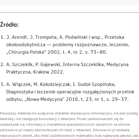
Link
Link
Link
otwiera
otwiera
otwiera
się
się
się
w
w
w
Źródła:
nowej
nowej
nowej
karcie
karcie
karcie
J. Arendt, J. Trompeta, A. Podwiński i wsp., Przetoka
okołoodobytnicza — problemy rozpoznawcze, leczenie,
„Chirurgia Polska” 2002, t. 4, nr 2, s. 73–80.
A. Szczekilk, P. Gajewski, Interna Szczekilka, Medycyna
Praktyczna, Kraków 2022.
A. Wiączek, M. Kołodziejczak, I. Sudoł-Szopińska,
Diagnostyka i leczenie operacyjne rozgałęzionych przetok
odbytu, „Nowa Medycyna” 2016, t. 23, nr 1, s. 29–37.
Powyższy materiał ma wyłącznie charakter edukacyjno-informacyjny, nie jest poradą
lekarską i nie zastępuje konsultacji z lekarzem. Przed zastosowaniem się do
wskazówek lub informacji o charakterze specjalistycznym zawartych na stronie
zdrowie.nn.pl należy skonsultować ich treść z lekarzem. Zdrowie.nn.pl dokłada
najwyższych starań, aby treść publikowanych materiałów była najlepszej jakości, ale