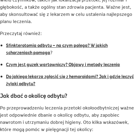
głębokość, a także ogólny stan zdrowia pacjenta. Ważne jest,
aby skonsultować się z lekarzem w celu ustalenia najlepszego
planu leczenia.
Przeczytaj również:
Sfinkterotomia odbytu – na czym polega? W jakich
Link
schorzeniach pomaga
?
otwiera
Link
Czym jest guzek wartowniczy? Objawy i metody leczenia
się
otwier
w
Do jakiego lekarza zgłosić się z hemoroidami? Jak i gdzie leczyć
się
nowej
Link
żylaki odbytu?
w
karcie
otwiera
nowej
Jak dbać o okolicę odbytu?
się
karcie
w
Po przeprowadzeniu leczenia przetoki okołoodbytniczej ważne
nowej
jest odpowiednie dbanie o okolicę odbytu, aby zapobiec
karcie
nawrotom i utrzymaniu dobrej higieny. Oto kilka wskazówek,
które mogą pomóc w pielęgnacji tej okolicy: