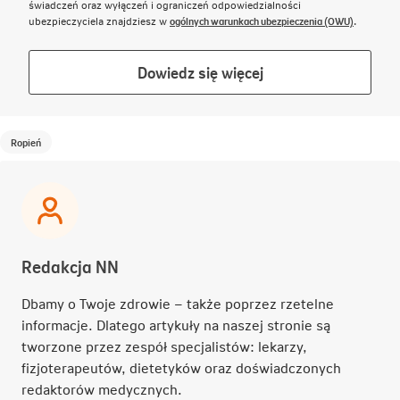
świadczeń oraz wyłączeń i ograniczeń odpowiedzialności
Link otwie
ubezpieczyciela znajdziesz w
ogólnych warunkach ubezpieczenia (OWU)
.
Link
Dowiedz się więcej
otwiera
się
w
Ropień
nowej
karcie
Redakcja NN
Dbamy o Twoje zdrowie – także poprzez rzetelne
informacje. Dlatego artykuły na naszej stronie są
tworzone przez zespół specjalistów: lekarzy,
fizjoterapeutów, dietetyków oraz doświadczonych
redaktorów medycznych.