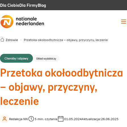
Link
Link
Link
Dla Ciebie
Dla Firmy
Blog
otwiera
otwiera
otwiera
Me
się
się
się
w
w
w
Zdrowie
Przetoka okołoodbytnicza – objawy, przyczyny, leczenie
nowej
nowej
nowej
karcie
karcie
karcie
Choroby i objawy
Układ wydalniczy
Przetoka okołoodbytnicza
– objawy, przyczyny,
leczenie
Redakcja NN
5 min. czytania
01.05.2024
Aktualizacja:
26.06.2025