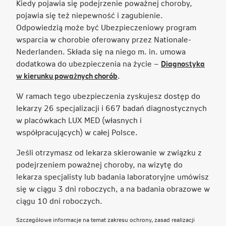
Kiedy pojawia się podejrzenie poważnej choroby,
pojawia się też niepewność i zagubienie.
Odpowiedzią może być Ubezpieczeniowy program
wsparcia w chorobie oferowany przez Nationale-
Nederlanden. Składa się na niego m. in. umowa
dodatkowa do ubezpieczenia na życie –
Diagnostyka
Link
w kierunku poważnych chorób
.
otwiera
W ramach tego ubezpieczenia zyskujesz dostęp do
się
lekarzy 26 specjalizacji i 667 badań diagnostycznych
w
w placówkach LUX MED (własnych i
nowej
współpracujących) w całej Polsce.
karcie
Jeśli otrzymasz od lekarza skierowanie w związku z
podejrzeniem poważnej choroby, na wizytę do
lekarza specjalisty lub badania laboratoryjne umówisz
się w ciągu 3 dni roboczych, a na badania obrazowe w
ciągu 10 dni roboczych.
Szczegółowe informacje na temat zakresu ochrony, zasad realizacji