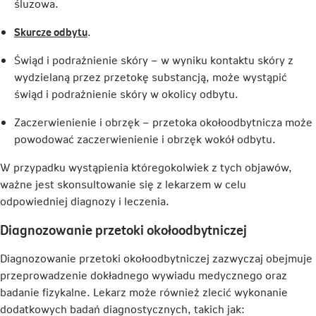
śluzowa.
Link
Skurcze odbytu
.
otwiera
Świąd i podrażnienie skóry – w wyniku kontaktu skóry z
się
wydzielaną przez przetokę substancją, może wystąpić
w
świąd i podrażnienie skóry w okolicy odbytu.
nowej
karcie
Zaczerwienienie i obrzęk – przetoka okołoodbytnicza może
powodować zaczerwienienie i obrzęk wokół odbytu.
W przypadku wystąpienia któregokolwiek z tych objawów,
ważne jest skonsultowanie się z lekarzem w celu
odpowiedniej diagnozy i leczenia.
Diagnozowanie przetoki okołoodbytniczej
Diagnozowanie przetoki okołoodbytniczej zazwyczaj obejmuje
przeprowadzenie dokładnego wywiadu medycznego oraz
badanie fizykalne. Lekarz może również zlecić wykonanie
dodatkowych badań diagnostycznych, takich jak: