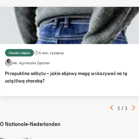
5 min. czytania
Choroby i objawy
lek. Agnieszka Żędzian
Przepuklina odbytu – jakie objawy mogą wskazywać na tę
uciążliwą chorobę?
Poprzedni
N
Artykuł
1
/
1
artykuł
a
O Nationale-Nederlanden