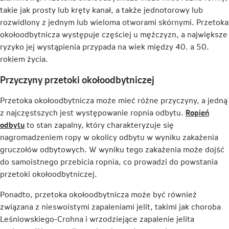
takie jak prosty lub kręty kanał, a także jednotorowy lub
rozwidlony z jednym lub wieloma otworami skórnymi. Przetoka
okołoodbytnicza występuje częściej u mężczyzn, a największe
ryzyko jej wystąpienia przypada na wiek między 40. a 50.
rokiem życia.
Przyczyny przetoki okołoodbytniczej
Przetoka okołoodbytnicza może mieć różne przyczyny, a jedną
z najczęstszych jest występowanie ropnia odbytu.
Ropień
Link
odbytu
to stan zapalny, który charakteryzuje się
otwiera
nagromadzeniem ropy w okolicy odbytu w wyniku zakażenia
się
gruczołów odbytowych. W wyniku tego zakażenia może dojść
w
do samoistnego przebicia ropnia, co prowadzi do powstania
nowej
przetoki okołoodbytniczej.
karcie
Ponadto, przetoka okołoodbytnicza może być również
związana z nieswoistymi zapaleniami jelit, takimi jak choroba
Leśniowskiego-Crohna i wrzodziejące zapalenie jelita