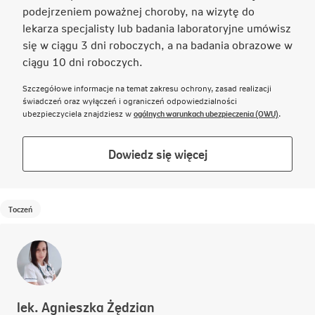
podejrzeniem poważnej choroby, na wizytę do
lekarza specjalisty lub badania laboratoryjne umówisz
się w ciągu 3 dni roboczych, a na badania obrazowe w
ciągu 10 dni roboczych.
Szczegółowe informacje na temat zakresu ochrony, zasad realizacji
świadczeń oraz wyłączeń i ograniczeń odpowiedzialności
Link otwie
ubezpieczyciela znajdziesz w
ogólnych warunkach ubezpieczenia (OWU)
.
Link
Dowiedz się więcej
otwiera
się
w
Toczeń
nowej
karcie
lek. Agnieszka Żędzian