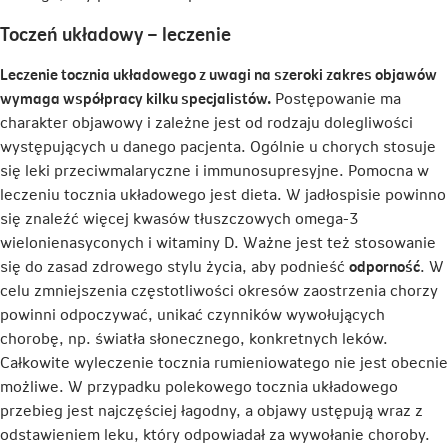
Toczeń układowy – leczenie
Leczenie tocznia układowego z uwagi na szeroki zakres objawów
wymaga współpracy kilku specjalistów.
Postępowanie ma
charakter objawowy i zależne jest od rodzaju dolegliwości
występujących u danego pacjenta. Ogólnie u chorych stosuje
się leki przeciwmalaryczne i immunosupresyjne. Pomocna w
leczeniu tocznia układowego jest dieta. W jadłospisie powinno
się znaleźć więcej kwasów tłuszczowych omega-3
wielonienasyconych i witaminy D. Ważne jest też stosowanie
się do zasad zdrowego stylu życia, aby podnieść
odporność
. W
celu zmniejszenia częstotliwości okresów zaostrzenia chorzy
powinni odpoczywać, unikać czynników wywołujących
chorobę, np. światła słonecznego, konkretnych leków.
Całkowite wyleczenie tocznia rumieniowatego nie jest obecnie
możliwe. W przypadku polekowego tocznia układowego
przebieg jest najczęściej łagodny, a objawy ustępują wraz z
odstawieniem leku, który odpowiadał za wywołanie choroby.