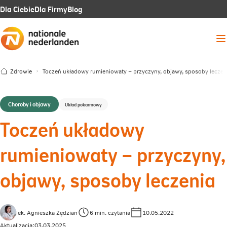
Link
Link
Link
Dla Ciebie
Dla Firmy
Blog
otwiera
otwiera
otwiera
Me
się
się
się
w
w
w
Zdrowie
Toczeń układowy rumieniowaty – przyczyny, objawy, sposoby leczen
nowej
nowej
nowej
karcie
karcie
karcie
Choroby i objawy
Układ pokarmowy
Toczeń układowy
rumieniowaty – przyczyny,
objawy, sposoby leczenia
lek. Agnieszka Żędzian
6 min. czytania
10.05.2022
Aktualizacja:
03.03.2025