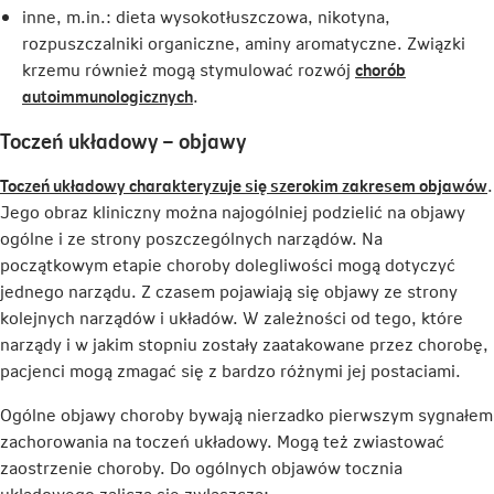
inne, m.in.: dieta wysokotłuszczowa, nikotyna,
rozpuszczalniki organiczne, aminy aromatyczne. Związki
krzemu również mogą stymulować rozwój
chorób
Link
autoimmunologicznych
.
otwiera
Toczeń układowy – objawy
się
w
L
Toczeń układowy charakteryzuje się szerokim zakresem objawów
.
nowej
Jego obraz kliniczny można najogólniej podzielić na objawy
karcie
s
ogólne i ze strony poszczególnych narządów. Na
początkowym etapie choroby dolegliwości mogą dotyczyć
jednego narządu. Z czasem pojawiają się objawy ze strony
k
kolejnych narządów i układów. W zależności od tego, które
narządy i w jakim stopniu zostały zaatakowane przez chorobę,
pacjenci mogą zmagać się z bardzo różnymi jej postaciami.
Ogólne objawy choroby bywają nierzadko pierwszym sygnałem
zachorowania na toczeń układowy. Mogą też zwiastować
zaostrzenie choroby. Do ogólnych objawów tocznia
układowego zalicza się zwłaszcza: