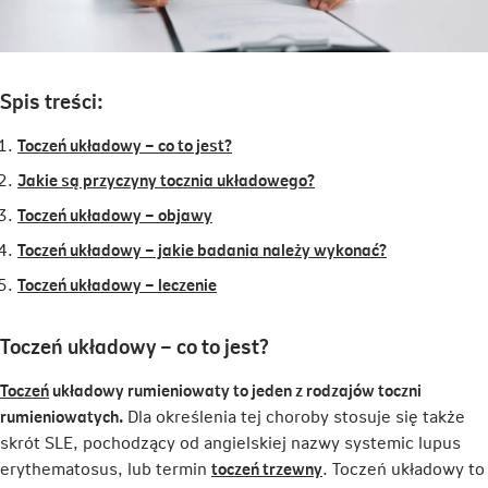
Spis treści:
Toczeń układowy – co to jest?
Jakie są przyczyny tocznia układowego?
Toczeń układowy – objawy
Toczeń układowy – jakie badania należy wykonać?
Toczeń układowy – leczenie
Toczeń układowy – co to jest?
Link
Toczeń
układowy rumieniowaty to jeden z rodzajów toczni
otwiera
rumieniowatych.
Dla określenia tej choroby stosuje się także
się
skrót SLE, pochodzący od angielskiej nazwy
systemic lupus
w
Link
erythematosus
, lub termin
toczeń trzewny
. Toczeń układowy to