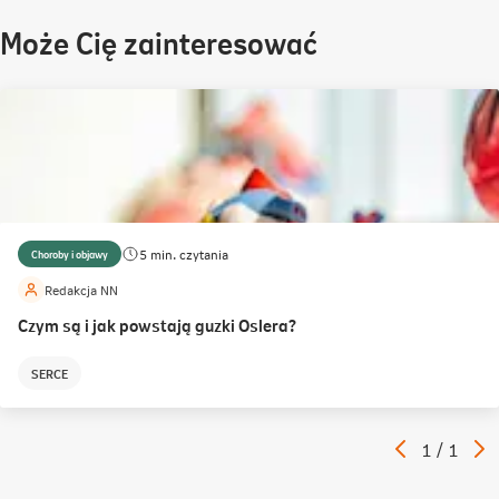
Może Cię zainteresować
5 min. czytania
Choroby i objawy
Redakcja NN
Czym są i jak powstają guzki Oslera?
SERCE
Poprzedni
N
Artykuł
1
/
1
artykuł
a