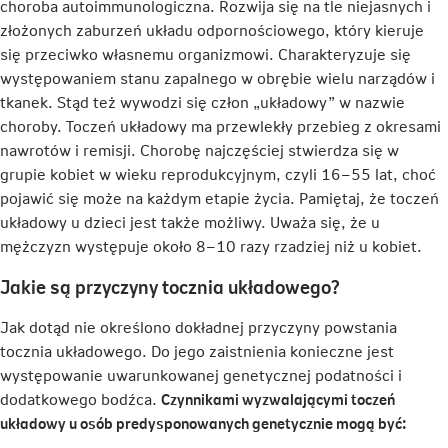
nowej
otwiera
choroba autoimmunologiczna. Rozwija się na tle niejasnych i
karcie
się
złożonych zaburzeń układu odpornościowego, który kieruje
w
się przeciwko własnemu organizmowi. Charakteryzuje się
nowej
występowaniem stanu zapalnego w obrębie wielu narządów i
karcie
tkanek. Stąd też wywodzi się człon „układowy” w nazwie
choroby. Toczeń układowy ma przewlekły przebieg z okresami
nawrotów i remisji. Chorobę najczęściej stwierdza się w
grupie kobiet w wieku reprodukcyjnym, czyli 16–55 lat, choć
pojawić się może na każdym etapie życia. Pamiętaj, że toczeń
układowy u dzieci jest także możliwy. Uważa się, że u
mężczyzn występuje około 8–10 razy rzadziej niż u kobiet.
Jakie są przyczyny tocznia układowego?
Jak dotąd nie określono dokładnej przyczyny powstania
tocznia układowego. Do jego zaistnienia konieczne jest
występowanie uwarunkowanej genetycznej podatności i
dodatkowego bodźca.
Czynnikami wyzwalającymi toczeń
układowy u osób predysponowanych genetycznie mogą być: