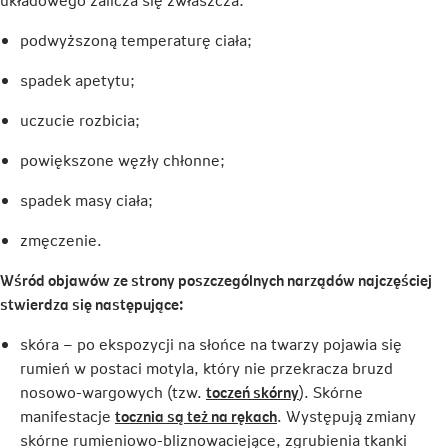
podwyższoną temperaturę ciała;
spadek apetytu;
uczucie rozbicia;
powiększone węzły chłonne;
spadek masy ciała;
zmęczenie.
Wśród objawów ze strony poszczególnych narządów najczęściej
stwierdza się następujące:
skóra – po ekspozycji na słońce na twarzy pojawia się
rumień w postaci motyla, który nie przekracza bruzd
Link
nosowo-wargowych (tzw.
toczeń skórny
). Skórne
Link
otwiera
manifestacje
tocznia są też na rękach
. Występują zmiany
otwiera
się
skórne rumieniowo-bliznowaciejące, zgrubienia tkanki