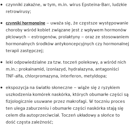
czynniki zakaźne, w tym, m.in. wirus Epsteina-Barr, ludzkie
retrowirusy;
Link
czynniki hormonalne
– uważa się, że częstsze występowanie
otwiera
choroby wśród kobiet związane jest z wpływem hormonów
się
płciowych – estrogenów, prolaktyny – oraz ze stosowaniem
w
hormonalnych środków antykoncepcyjnych czy hormonalnej
nowej
terapii zastępczej;
karcie
leki odpowiedzialne za tzw. toczeń polekowy, a wśród nich
m.in.: prokainamid, izoniazyd, hydralazyna, antagoniści
TNF-alfa, chlorpromazyna, interferon, metyldopa;
ekspozycja na światło słoneczne – wiąże się z ryzykiem
uszkodzenia komórek naskórka, których obumarłe części są
fizjologicznie usuwane przez makrofagi. W toczniu proces
ten ulega zaburzeniu i obumarłe części naskórka stają się
celem dla autoprzeciwciał. Toczeń układowy a słońce to
dość częsta zależność;