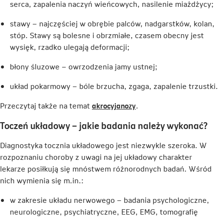
serca, zapalenia naczyń wieńcowych, nasilenie miażdżycy;
stawy – najczęściej w obrębie palców, nadgarstków, kolan,
stóp. Stawy są bolesne i obrzmiałe, czasem obecny jest
wysięk, rzadko ulegają deformacji;
błony śluzowe – owrzodzenia jamy ustnej;
układ pokarmowy – bóle brzucha, zgaga, zapalenie trzustki.
Link
Przeczytaj także na temat
akrocyjanozy
.
otwiera
Toczeń układowy – jakie badania należy wykonać?
się
w
Diagnostyka tocznia układowego jest niezwykle szeroka. W
nowej
rozpoznaniu choroby z uwagi na jej układowy charakter
karcie
lekarze posiłkują się mnóstwem różnorodnych badań. Wśród
nich wymienia się m.in.:
w zakresie układu nerwowego – badania psychologiczne,
neurologiczne, psychiatryczne, EEG, EMG, tomografię