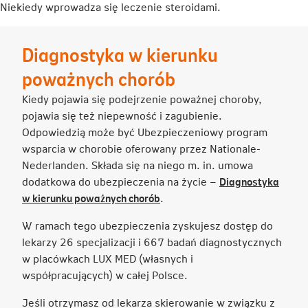
Niekiedy wprowadza się leczenie steroidami.
Diagnostyka w kierunku
poważnych chorób
Kiedy pojawia się podejrzenie poważnej choroby,
pojawia się też niepewność i zagubienie.
Odpowiedzią może być Ubezpieczeniowy program
wsparcia w chorobie oferowany przez Nationale-
Nederlanden. Składa się na niego m. in. umowa
dodatkowa do ubezpieczenia na życie –
Diagnostyka
Link
w kierunku poważnych chorób
.
otwiera
W ramach tego ubezpieczenia zyskujesz dostęp do
się
lekarzy 26 specjalizacji i 667 badań diagnostycznych
w
w placówkach LUX MED (własnych i
nowej
współpracujących) w całej Polsce.
karcie
Jeśli otrzymasz od lekarza skierowanie w związku z