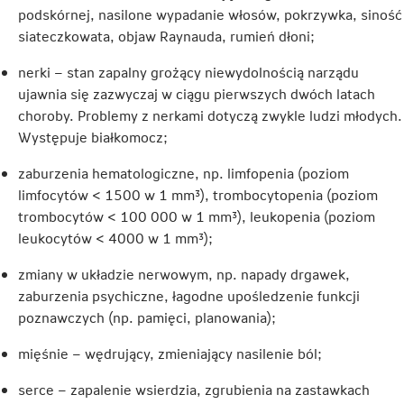
się
w
podskórnej, nasilone wypadanie włosów, pokrzywka, siność
w
nowej
siateczkowata, objaw Raynauda, rumień dłoni;
nowej
karcie
nerki – stan zapalny grożący niewydolnością narządu
karcie
ujawnia się zazwyczaj w ciągu pierwszych dwóch latach
choroby. Problemy z nerkami dotyczą zwykle ludzi młodych.
Występuje białkomocz;
zaburzenia hematologiczne, np. limfopenia (poziom
limfocytów < 1500 w 1 mm³), trombocytopenia (poziom
trombocytów < 100 000 w 1 mm³), leukopenia (poziom
leukocytów < 4000 w 1 mm³);
zmiany w układzie nerwowym, np. napady drgawek,
zaburzenia psychiczne, łagodne upośledzenie funkcji
poznawczych (np. pamięci, planowania);
mięśnie – wędrujący, zmieniający nasilenie ból;
serce – zapalenie wsierdzia, zgrubienia na zastawkach