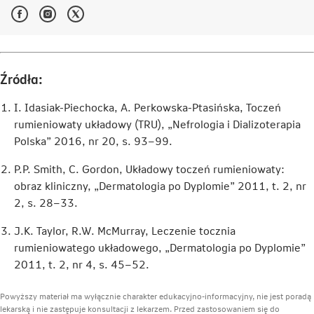
Facebook
Instagram
Twitter
-
-
-
Link
Link
Link
otwiera
otwiera
otwiera
się
się
się
w
w
w
Źródła:
nowej
nowej
nowej
karcie
karcie
karcie
I. Idasiak-Piechocka, A. Perkowska-Ptasińska, Toczeń
rumieniowaty układowy (TRU), „Nefrologia i Dializoterapia
Polska” 2016, nr 20, s. 93–99.
P.P. Smith, C. Gordon, Układowy toczeń rumieniowaty:
obraz kliniczny, „Dermatologia po Dyplomie” 2011, t. 2, nr
2, s. 28–33.
J.K. Taylor, R.W. McMurray, Leczenie tocznia
rumieniowatego układowego, „Dermatologia po Dyplomie”
2011, t. 2, nr 4, s. 45–52.
Powyższy materiał ma wyłącznie charakter edukacyjno-informacyjny, nie jest poradą
lekarską i nie zastępuje konsultacji z lekarzem. Przed zastosowaniem się do