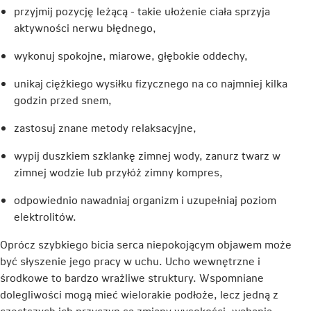
przyjmij pozycję leżącą - takie ułożenie ciała sprzyja
aktywności nerwu błędnego,
wykonuj spokojne, miarowe, głębokie oddechy,
unikaj ciężkiego wysiłku fizycznego na co najmniej kilka
godzin przed snem,
zastosuj znane metody relaksacyjne,
wypij duszkiem szklankę zimnej wody, zanurz twarz w
zimnej wodzie lub przyłóż zimny kompres,
odpowiednio nawadniaj organizm i uzupełniaj poziom
elektrolitów.
Oprócz szybkiego bicia serca niepokojącym objawem może
być słyszenie jego pracy w uchu. Ucho wewnętrzne i
środkowe to bardzo wrażliwe struktury. Wspomniane
dolegliwości mogą mieć wielorakie podłoże, lecz jedną z
częstszych ich przyczyn są zmiany wysokości, wahania