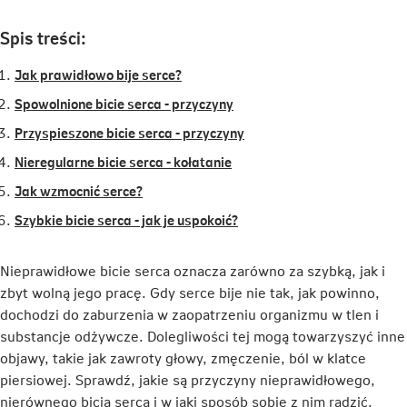
Spis treści:
Jak prawidłowo bije serce?
Spowolnione bicie serca - przyczyny
Przyspieszone bicie serca - przyczyny
Nieregularne bicie serca - kołatanie
Jak wzmocnić serce?
Szybkie bicie serca - jak je uspokoić?
Nieprawidłowe bicie serca oznacza zarówno za szybką, jak i
zbyt wolną jego pracę. Gdy serce bije nie tak, jak powinno,
dochodzi do zaburzenia w zaopatrzeniu organizmu w tlen i
substancje odżywcze. Dolegliwości tej mogą towarzyszyć inne
objawy, takie jak zawroty głowy, zmęczenie, ból w klatce
piersiowej. Sprawdź, jakie są przyczyny nieprawidłowego,
nierównego bicia serca i w jaki sposób sobie z nim radzić.