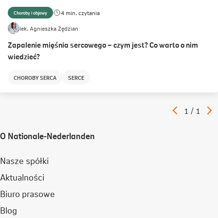
4 min. czytania
Choroby i objawy
lek. Agnieszka Żędzian
Zapalenie mięśnia sercowego – czym jest? Co warto o nim
wiedzieć?
CHOROBY SERCA
SERCE
Poprzedni
N
Artykuł
1
/
1
artykuł
a
O Nationale-Nederlanden
Nasze spółki
Aktualności
Biuro prasowe
Blog