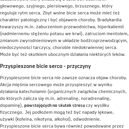
głowowego, szyjnego, piersiowego, brzusznego, który
reguluje rytm serca. Zbyt wolne bicie serca może mieć też
charakter patologiczny i być objawem choroby. Bradykardia
towarzyszy m.in. zaburzeniom przewodnictwa, hiperkaliemii
(nadmiernemu stężeniu potasu we krwi), zatruciom mentolem,
zmianom zwyrodnieniowym w układzie bodźcoprzewodzącym,
niedoczynności tarczycy, chorobie niedokrwiennej serca.
Może być też skutkiem ubocznym działania niektórych leków.
Przyspieszone bicie serca - przyczyny
Przyspieszone bicie serca nie zawsze oznacza objaw choroby.
Akcja mięśnia sercowego może przyspieszyć w wyniku
działania katecholamin (organicznych związków chemicznych,
do których zalicza się m.in. adrenalinę, noradrenalinę,
dopaminę),
powstających na skutek stresu
czy wysiłku
fizycznego. Jej podłożem mogą też być napady lękowe,
używki (kofeina, nikotyna, alkohol), odwodnienie.
Przyspieszone bicie serca bywa również powodowane przez