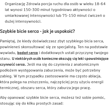
Organizację Zdrowia porcja ruchu dla osób w wieku 18-64
lat wynosi 150-300 minut tygodniowo aktywności o
umiarkowanej intensywności lub 75-150 minut ćwiczeń o
dużej intensywności.
Szybkie bicie serca - jak je uspokoić?
Pamiętaj, że kiedy doświadczasz zbyt szybkiego bicia serca,
powinieneś skonsultować się ze specjalistą. Ten na podstawie
Link
wywiadu,
badań serca
i dodatkowych ustali przyczynę twojego
otwiera
stanu.
U niektórych osób konieczne okazują się leki spowalniające
się
czynność serca.
Jeśli ma się do czynienia z anatomicznym
w
podłożem występowania zaburzenia, może być potrzebny
nowej
zabieg. W tym przypadku zastosowanie ma często ablacja,
karcie
która polega na zniszczeniu, najczęściej przy użyciu energii
termicznej, obszaru serca, który zaburza jego pracę.
Aby opanować szybkie bicie serca, możesz też sobie pomóc,
stosując się do kilku prostych zasad: