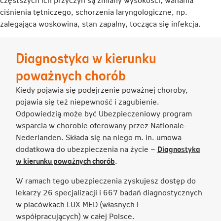
ciśnienia tętniczego, schorzenia laryngologiczne, np.
zalegająca woskowina, stan zapalny, tocząca się infekcja.
Diagnostyka w kierunku
poważnych chorób
Kiedy pojawia się podejrzenie poważnej choroby,
pojawia się też niepewność i zagubienie.
Odpowiedzią może być Ubezpieczeniowy program
wsparcia w chorobie oferowany przez Nationale-
Nederlanden. Składa się na niego m. in. umowa
dodatkowa do ubezpieczenia na życie –
Diagnostyka
Link
w kierunku poważnych chorób
.
otwiera
W ramach tego ubezpieczenia zyskujesz dostęp do
się
lekarzy 26 specjalizacji i 667 badań diagnostycznych
w
w placówkach LUX MED (własnych i
nowej
współpracujących) w całej Polsce.
karcie