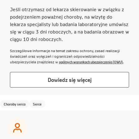
Jeśli otrzymasz od lekarza skierowanie w związku z
podejrzeniem poważnej choroby, na wizytę do
lekarza specjalisty lub badania laboratoryjne umówisz
się w ciągu 3 dni roboczych, a na badania obrazowe w
ciągu 10 dni roboczych.
Szczegółowe informacje na temat zakresu ochrony, zasad realizacji
świadczeń oraz wyłączeń i ograniczeń odpowiedzialności
Link otwie
ubezpieczyciela znajdziesz w
ogólnych warunkach ubezpieczenia (OWU)
.
Link
Dowiedz się więcej
otwiera
się
w
Choroby serca
Serce
nowej
karcie