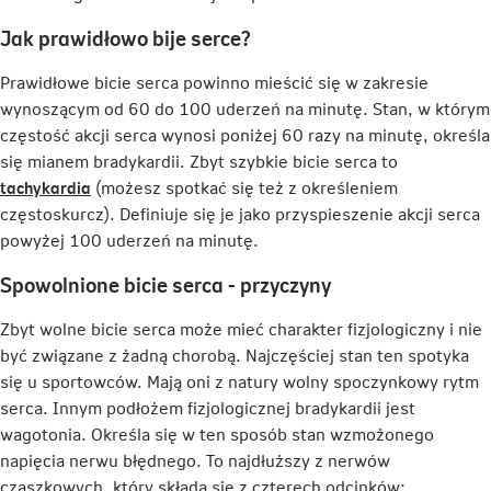
Jak prawidłowo bije serce?
Prawidłowe bicie serca powinno mieścić się w zakresie
wynoszącym od 60 do 100 uderzeń na minutę. Stan, w którym
częstość akcji serca wynosi poniżej 60 razy na minutę, określa
się mianem bradykardii. Zbyt szybkie bicie serca to
Link
tachykardia
(możesz spotkać się też z określeniem
otwiera
częstoskurcz). Definiuje się je jako przyspieszenie akcji serca
się
powyżej 100 uderzeń na minutę.
w
Spowolnione bicie serca - przyczyny
nowej
karcie
Zbyt wolne bicie serca może mieć charakter fizjologiczny i nie
być związane z żadną chorobą. Najczęściej stan ten spotyka
się u sportowców. Mają oni z natury wolny spoczynkowy rytm
serca. Innym podłożem fizjologicznej bradykardii jest
wagotonia. Określa się w ten sposób stan wzmożonego
napięcia nerwu błędnego. To najdłuższy z nerwów
czaszkowych, który składa się z czterech odcinków: