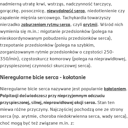
nadmierną utratę krwi, wstrząs, nadczynność tarczycy,
Link
gorączkę, posocznicę,
niewydolność serca
, niedotlenienie czy
otwiera
zapalenie mięśnia sercowego. Tachykardia towarzyszy
Link
się
Link
nierzadko
zaburzeniom rytmu serca
, czyli
arytmii
. Wśród nich
otwiera
w
otwiera
wymienia się m.in.: migotanie przedsionków (polega na
się
nowej
się
nieskoordynowanym pobudzeniu przedsionków serca),
w
karcie
w
trzepotanie przedsionków (polega na szybkim,
nowej
nowej
zorganizowanym rytmie przedsionków o częstości 250-
karcie
karcie
350/min), częstoskurcz komorowy (polega na nieprawidłowej,
przyspieszonej czynności skurczowej serca).
Nieregularne bicie serca - kołatanie
L
Nieregularne bicie serca nazywane jest popularnie
kołataniem
.
o
Palpitacji doświadczasz przy nieprzyjemnym odczuciu
s
przyspieszonej, silnej, nieprawidłowej akcji serca.
Stan ten
miewa różne przyczyny. Najczęściej pochodzą one ze strony
n
serca (np. arytmie, choroba niedokrwienna serca, wady serca),
k
choć mogą być też związane m.in. z: