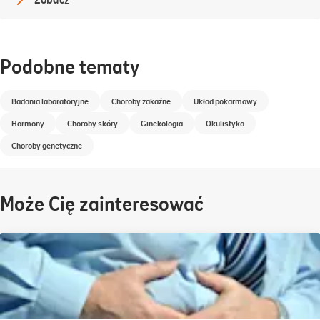
Podobne tematy
Badania laboratoryjne
Choroby zakaźne
Układ pokarmowy
Hormony
Choroby skóry
Ginekologia
Okulistyka
Choroby genetyczne
Może Cię zainteresować