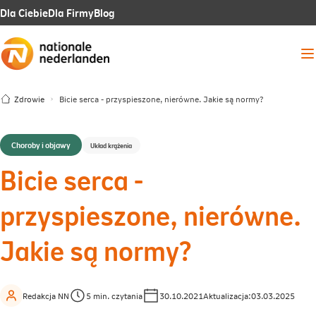
Link
Link
Link
Dla Ciebie
Dla Firmy
Blog
otwiera
otwiera
otwiera
Me
się
się
się
w
w
w
Zdrowie
Bicie serca - przyspieszone, nierówne. Jakie są normy?
nowej
nowej
nowej
karcie
karcie
karcie
Choroby i objawy
Układ krążenia
Bicie serca -
przyspieszone, nierówne.
Jakie są normy?
Redakcja NN
5 min. czytania
30.10.2021
Aktualizacja:
03.03.2025