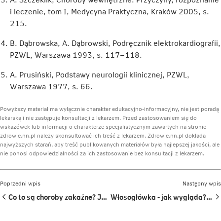
i leczenie, tom I, Medycyna Praktyczna, Kraków 2005, s.
215.
B. Dąbrowska, A. Dąbrowski, Podręcznik elektrokardiografii,
PZWL, Warszawa 1993, s. 117–118.
A. Prusiński, Podstawy neurologii klinicznej, PZWL,
Warszawa 1977, s. 66.
Powyższy materiał ma wyłącznie charakter edukacyjno-informacyjny, nie jest poradą
lekarską i nie zastępuje konsultacji z lekarzem. Przed zastosowaniem się do
wskazówek lub informacji o charakterze specjalistycznym zawartych na stronie
zdrowie.nn.pl należy skonsultować ich treść z lekarzem. Zdrowie.nn.pl dokłada
najwyższych starań, aby treść publikowanych materiałów była najlepszej jakości, ale
nie ponosi odpowiedzialności za ich zastosowanie bez konsultacji z lekarzem.
Poprzedni wpis
Następny wpis
Co to są choroby zakaźne? Jakie są rodzaje?
Włosogłówka - jak wygląda? Jakie daje objawy?