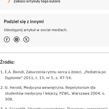
Zobacz artykuły tego autora
Redakcja
NN
Podziel się z innymi
Udostępnij artykuł w
social-mediach
.
Facebook
Instagram
Twitter
-
-
-
Link
Link
Link
otwiera
otwiera
otwiera
się
się
się
w
w
w
Źródła:
nowej
nowej
nowej
karcie
karcie
karcie
E.A. Biondi, Zaburzenia rytmu serca u dzieci, „Pediatria po
Dyplomie” 2011, t. 15, nr 5, s. 47-54.
G. Herold, Medycyna wewnętrzna. Repetytorium dla
studentów medycyny i lekarzy, PZWL, Warszawa 2004, s.
308.
A. Szczeklik, Choroby wewnętrzne. Przyczyny, rozpoznanie