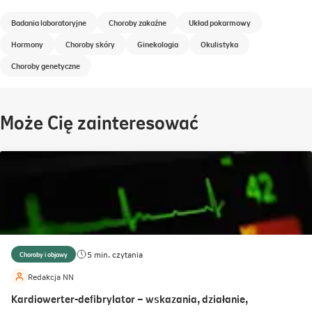
Badania laboratoryjne
Choroby zakaźne
Układ pokarmowy
Hormony
Choroby skóry
Ginekologia
Okulistyka
Choroby genetyczne
Może Cię zainteresować
5 min. czytania
Choroby i objawy
Redakcja NN
Kardiowerter-defibrylator – wskazania, działanie,