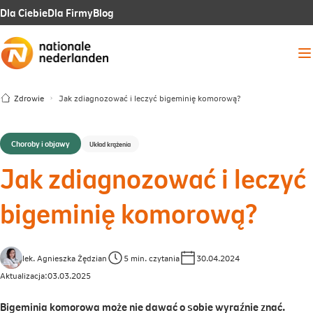
Link
Link
Link
Dla Ciebie
Dla Firmy
Blog
otwiera
otwiera
otwiera
Me
się
się
się
w
w
w
Zdrowie
Jak zdiagnozować i leczyć bigeminię komorową?
nowej
nowej
nowej
karcie
karcie
karcie
Choroby i objawy
Układ krążenia
Jak zdiagnozować i leczyć
bigeminię komorową?
lek. Agnieszka Żędzian
5 min. czytania
30.04.2024
Aktualizacja:
03.03.2025
Bigeminia komorowa może nie dawać o sobie wyraźnie znać.