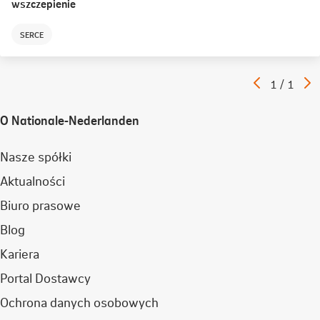
wszczepienie
SERCE
Poprzedni
N
Artykuł
1
/
1
artykuł
a
O Nationale-Nederlanden
Nasze spółki
Aktualności
Biuro prasowe
Blog
Kariera
Portal Dostawcy
Ochrona danych osobowych