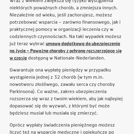
Wraz z wiekiem zwiększa się ryzyko wystąpienia
niektórych poważnych chorób, a zmniejsza innych.
Niezależnie od wieku, jeśli zachorujesz, możesz
potrzebować wsparcia – zarówno finansowego, jak i
praktycznej pomocy w organizacji leczenia czy w
codziennych czynnościach. Na taki wypadek możesz
już teraz wybrać
umowę dodatkową do ubezpieczenia
na życie – Poważne choroby z ochroną rozszerzającą się
Link
w czasie
dostępną w Nationale-Nederlanden.
otwiera
Gwarantuje ona wypłatę pieniędzy w przypadku
się
wystąpienia jednej z 32 chorób (w tym m.in.
w
nowotworu złośliwego, zawału serca czy choroby
nowej
Parkinsona). Co ważne, zakres ubezpieczenia
karcie
rozszerza się wraz z twoim wiekiem, aby jak najlepiej
dopasować się do wyzwań, z którymi być może
będziesz musiał lub musiała się zmierzyć.
Oprócz wypłaty świadczenia pieniężnego możesz
liczyć też na wsparcie medyczne i opiekuńcze po