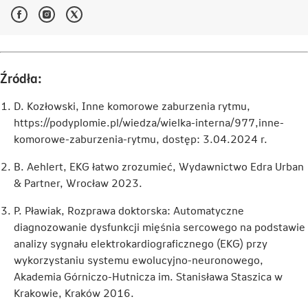
Facebook
Instagram
Twitter
-
-
-
Link
Link
Link
otwiera
otwiera
otwiera
się
się
się
w
w
w
Źródła:
nowej
nowej
nowej
karcie
karcie
karcie
D. Kozłowski, Inne komorowe zaburzenia rytmu,
https://podyplomie.pl/wiedza/wielka-interna/977,inne-
komorowe-zaburzenia-rytmu, dostęp: 3.04.2024 r.
B. Aehlert, EKG łatwo zrozumieć, Wydawnictwo Edra Urban
& Partner, Wrocław 2023.
P. Pławiak, Rozprawa doktorska: Automatyczne
diagnozowanie dysfunkcji mięśnia sercowego na podstawie
analizy sygnału elektrokardiograficznego (EKG) przy
wykorzystaniu systemu ewolucyjno-neuronowego,
Akademia Górniczo-Hutnicza im. Stanisława Staszica w
Krakowie, Kraków 2016.