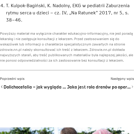
T. Kulpok-Bagiński, K. Nadolny, EKG w pediatrii Zaburzenia
rytmu serca u dzieci – cz. IV, „Na Ratunek” 2017, nr 5, s.
38–46.
Powyższy materiał ma wyłącznie charakter edukacyjno-informacyjny, nie jest poradą
lekarską i nie zastępuje konsultacji z lekarzem. Przed zastosowaniem się do
wskazówek lub informacji o charakterze specjalistycznym zawartych na stronie
zdrowie.nn.pl należy skonsultować ich treść z lekarzem. Zdrowie.nn.pl dokłada
najwyższych starań, aby treść publikowanych materiałów była najlepszej jakości, ale
nie ponosi odpowiedzialności za ich zastosowanie bez konsultacji z lekarzem.
Poprzedni wpis
Następny wpis
Dolichocefalia – jak wygląda i czym może być spowodowana?
Jaka jest rola drenów po operacji? Jak prawidłowo się z nimi obchodzić?