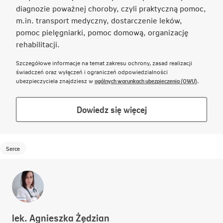
diagnozie poważnej choroby, czyli praktyczną pomoc,
m.in. transport medyczny, dostarczenie leków,
pomoc pielęgniarki, pomoc domową, organizację
rehabilitacji.
Szczegółowe informacje na temat zakresu ochrony, zasad realizacji
świadczeń oraz wyłączeń i ograniczeń odpowiedzialności
Link otwie
ubezpieczyciela znajdziesz w
ogólnych warunkach ubezpieczenia (OWU)
.
Link
Dowiedz się więcej
otwiera
się
w
Serce
nowej
karcie
lek. Agnieszka Żędzian