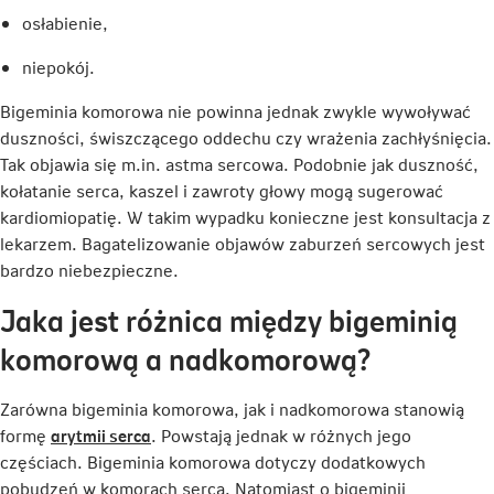
osłabienie,
niepokój.
Bigeminia komorowa nie powinna jednak zwykle wywoływać
duszności, świszczącego oddechu czy wrażenia zachłyśnięcia.
Tak objawia się m.in. astma sercowa. Podobnie jak duszność,
kołatanie serca, kaszel i zawroty głowy mogą sugerować
kardiomiopatię. W takim wypadku konieczne jest konsultacja z
lekarzem. Bagatelizowanie objawów zaburzeń sercowych jest
bardzo niebezpieczne.
Jaka jest różnica między bigeminią
komorową a nadkomorową?
Zarówna bigeminia komorowa, jak i nadkomorowa stanowią
Link
formę
arytmii serca
. Powstają jednak w różnych jego
otwiera
częściach. Bigeminia komorowa dotyczy dodatkowych
się
pobudzeń w komorach serca. Natomiast o bigeminii