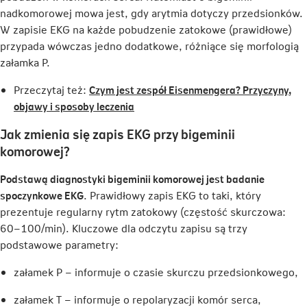
w
nadkomorowej mowa jest, gdy arytmia dotyczy przedsionków.
nowej
W zapisie EKG na każde pobudzenie zatokowe (prawidłowe)
karcie
przypada wówczas jedno dodatkowe, różniące się morfologią
załamka P.
Przeczytaj też:
Czym jest zespół Eisenmengera? Przyczyny,
Link
objawy i sposoby leczenia
otwiera
Jak zmienia się zapis EKG przy bigeminii
się
komorowej?
w
nowej
Podstawą diagnostyki bigeminii komorowej jest badanie
karcie
spoczynkowe EKG
. Prawidłowy zapis EKG to taki, który
prezentuje regularny rytm zatokowy (częstość skurczowa:
60−100/min). Kluczowe dla odczytu zapisu są trzy
podstawowe parametry:
załamek P – informuje o czasie skurczu przedsionkowego,
załamek T – informuje o repolaryzacji komór serca,