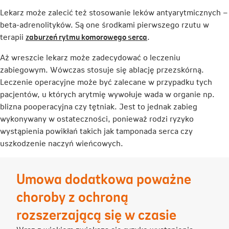
Lekarz może zalecić też stosowanie leków antyarytmicznych –
beta-adrenolityków. Są one środkami pierwszego rzutu w
Link
terapii
zaburzeń rytmu komorowego serca
.
otwiera
Aż wreszcie lekarz może zadecydować o leczeniu
się
zabiegowym. Wówczas stosuje się ablację przezskórną.
w
Leczenie operacyjne może być zalecane w przypadku tych
nowej
pacjentów, u których arytmię wywołuje wada w organie np.
karcie
blizna pooperacyjna czy tętniak. Jest to jednak zabieg
wykonywany w ostateczności, ponieważ rodzi ryzyko
wystąpienia powikłań takich jak tamponada serca czy
uszkodzenie naczyń wieńcowych.
Umowa dodatkowa poważne
choroby z ochroną
rozszerzającą się w czasie