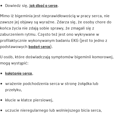
Link
Dowiedz się,
jak dbać o serce
.
otwiera
Mimo iż bigeminia jest nieprawidłowością w pracy serca, nie
się
zawsze jej objawy są wyraźne. Zdarza się, że osoby chore do
w
końca życia nie zdają sobie sprawy, że zmagali się z
nowej
zaburzeniem rytmu. Często też jest ono wykrywane w
karcie
profilaktycznie wykonywanym badaniu EKG (jest to jedno z
Link
podstawowych
badań serca
).
otwiera
U osób, które doświadczają symptomów bigeminii komorowej,
się
mogą wystąpić:
w
nowej
Link
kołatanie serca
,
karcie
otwiera
wrażenie podchodzenia serca w stronę żołądka lub
się
przełyku,
w
nowej
kłucie w klatce piersiowej,
karcie
uczucie nieregularnego lub wolniejszego bicia serca,